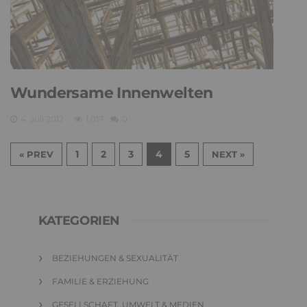
Wundersame Innenwelten
4. Juli 2012
1,017
0
1
2
3
4
5
« PREV
NEXT »
KATEGORIEN
BEZIEHUNGEN & SEXUALITÄT
FAMILIE & ERZIEHUNG
GESELLSCHAFT, UMWELT & MEDIEN