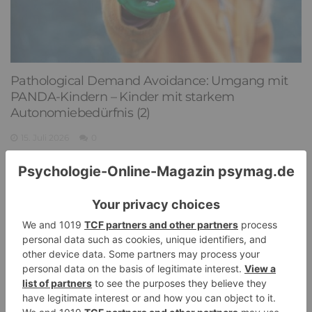
Pathological Demand Avoidance: Umgang mit
PANDA-Kindern – Kinder mit starkem
Autonomiebedürfnis (2)
15. Juli 2026
0