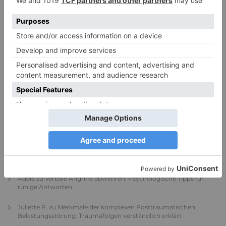
PDA Autismus: Merkmale und Umgang mit
PANDA-Kindern – Kinder mit starkem
Autonomiebedürfnis (1)
9. Juli 2026
0
NEUESTE KOMMENTARE
Renate B.
zu
Verbale Angriffe abwehren: Psychologische Tipps für
ruhige Antworten
HaBa
zu
Verbale Angriffe abwehren: Psychologische Tipps für
ruhige Antworten
Adele
zu
Verbale Angriffe abwehren: Psychologische Tipps für
ruhige Antworten
Juliette P.
zu
Merkmale der komplexen Posttraumatischen
Belastungsstörung: Traumafolgen verständlich erklärt