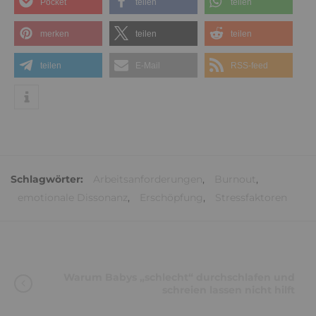
Pocket
teilen
teilen
merken
teilen
teilen
teilen
E-Mail
RSS-feed
Schlagwörter:
Arbeitsanforderungen
,
Burnout
,
emotionale Dissonanz
,
Erschöpfung
,
Stressfaktoren
Warum Babys „schlecht“ durchschlafen und
schreien lassen nicht hilft