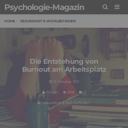
Psychologie-Magazin
Men
HOME
GESUNDHEIT & WOHLBEFINDEN
Die Entstehung von
Burnout am Arbeitsplatz
11. Oktober 2011
Florian
838
0
Gesundheit & Wohlbefinden