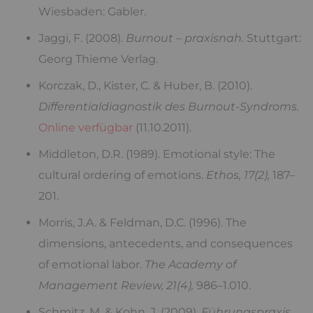
Wiesbaden: Gabler.
Jaggi, F. (2008).
Burnout – praxisnah.
Stuttgart:
Georg Thieme Verlag.
Korczak, D., Kister, C. & Huber, B. (2010).
Differentialdiagnostik des Burnout-Syndroms.
Online verfügbar
(11.10.2011).
Middleton, D.R. (1989). Emotional style: The
cultural ordering of emotions.
Ethos, 17(2),
187–
201.
Morris, J.A. & Feldman, D.C. (1996). The
dimensions, antecedents, and consequences
of emotional labor.
The Academy of
Management Review, 21(4),
986–1.010.
Schmitz, M. & Kohn, J. (2009).
Führungspraxis