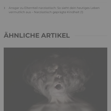
Ansgar
zu
Elternteil narzisstisch: So sieht dein heutiges Leben
vermutlich aus – Narzisstisch geprägte Kindheit (1)
ÄHNLICHE ARTIKEL