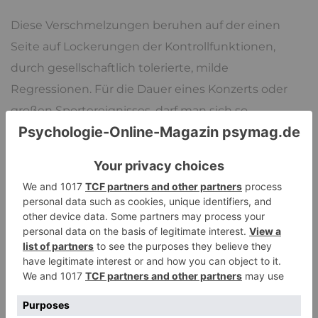
Diese Verschmelzungen beruhen auf der einen
Seite auf Lockerungen der Kontrollfunktionen,
durch gesellschaftlich tolerierte, milde
Regressionen. Für die Dauer eines Konzerts oder
großen Sportereignisses, darf man sich so
benehmen, wie man es im Büro nicht tun sollte.
Jubeln, weinen, fluchen, grölen, singen, fremde
Leute umarmen, all das ist für ein paar Stunden
völlig okay und bereits auf der Rückreise
verwandelt man sich wieder in den respektablen
Mitmenschen, der man vorher auch schon war.
Aber wir brauchen diese Ventile, bei denen wir
Spannungen abbauen oder transformieren können,
wir brauchen als das Gleichgewichte aus erdendem