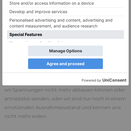
Alltag und außeralltäglichen Verschmelzungen, die
das Salz in der Suppe des Lebens sind. Diese
Erfahrungen füllen unseren emotionalen Tank mit
positiver Energie.
Traumatisierungen und lang anhaltender Stress
vermischen diese Bereiche, in für uns
unkontrollierbarer Weise oder sorgen dafür, dass wir
nur noch in einer der Welten unterwegs sind.
Entweder fallen die Verschmelzungen flach, so dass
wir Spannungen nicht mehr abbauen können oder
antriebslos werden, oder wir sind nur noch in einem
emotionalen Ausnahmezustand und können uns
nicht mehr erden.