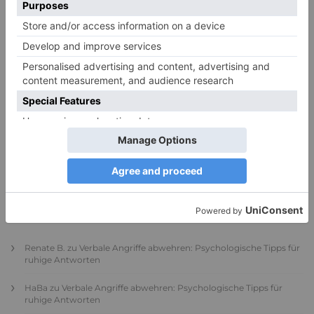
PDA Autismus: Merkmale und Umgang mit
PANDA-Kindern – Kinder mit starkem
Autonomiebedürfnis (1)
9. Juli 2026
0
NEUESTE KOMMENTARE
Renate B.
zu
Verbale Angriffe abwehren: Psychologische Tipps für
ruhige Antworten
HaBa
zu
Verbale Angriffe abwehren: Psychologische Tipps für
ruhige Antworten