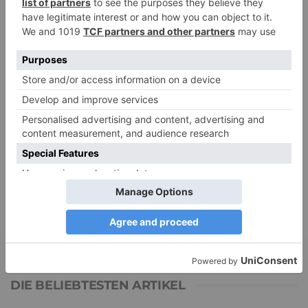
Renate B.
zu
Verbale Angriffe abwehren: Psychologische Tipps für
ruhige Antworten
HaBa
zu
Verbale Angriffe abwehren: Psychologische Tipps für
ruhige Antworten
Adele
zu
Verbale Angriffe abwehren: Psychologische Tipps für
ruhige Antworten
Juliette P.
zu
Merkmale der komplexen Posttraumatischen
Belastungsstörung: Traumafolgen verständlich erklärt
Ansgar
zu
Elternteil narzisstisch: So sieht dein heutiges Leben
vermutlich aus – Narzisstisch geprägte Kindheit (1)
DIE BELIEBTESTEN ARTIKEL