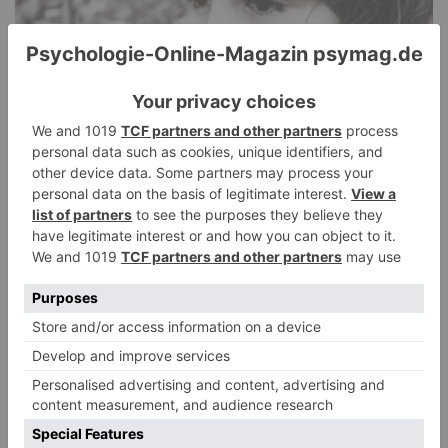
PDA Autismus: Merkmale und Umgang mit
PANDA-Kindern – Kinder mit starkem
Autonomiebedürfnis (1)
9. Juli 2026
0
NEUESTE KOMMENTARE
Renate B.
zu
Verbale Angriffe abwehren: Psychologische Tipps für
ruhige Antworten
HaBa
zu
Verbale Angriffe abwehren: Psychologische Tipps für
ruhige Antworten