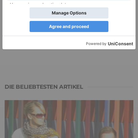
Adele
zu
Verbale Angriffe abwehren: Psychologische Tipps für
ruhige Antworten
Juliette P.
zu
Merkmale der komplexen Posttraumatischen
Belastungsstörung: Traumafolgen verständlich erklärt
Ansgar
zu
Elternteil narzisstisch: So sieht dein heutiges Leben
vermutlich aus – Narzisstisch geprägte Kindheit (1)
DIE BELIEBTESTEN ARTIKEL