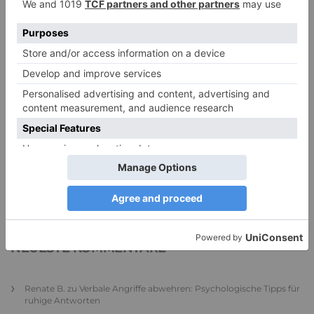
PDA Autismus: Merkmale und Umgang mit
PANDA-Kindern – Kinder mit starkem
Autonomiebedürfnis (1)
9. Juli 2026
0
NEUESTE KOMMENTARE
Renate B.
zu
Verbale Angriffe abwehren: Psychologische Tipps für
ruhige Antworten