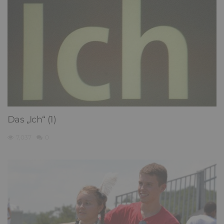
Das „Ich“ (1)
7,037
0