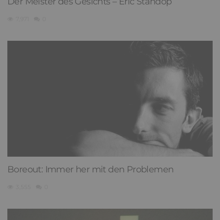
Der Meister des Gesichts – Eric Standop
7,971
0
Boreout: Immer her mit den Problemen
3,555
0