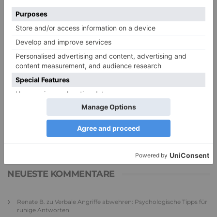
PDA Autismus: Merkmale und Umgang mit
PANDA-Kindern – Kinder mit starkem
Autonomiebedürfnis (1)
9. Juli 2026
0
NEUESTE KOMMENTARE
Renate B.
zu
Verbale Angriffe abwehren: Psychologische Tipps für
ruhige Antworten