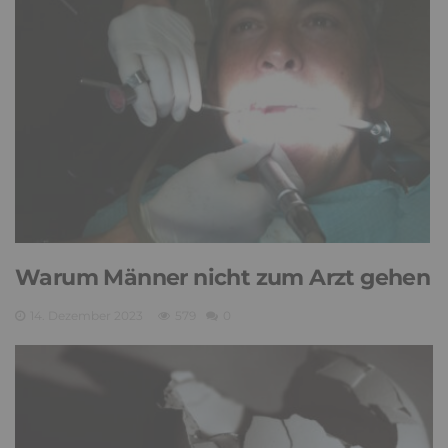
Spirituelle Wege
11. Januar 2024
948
0
Warum Männer nicht zum Arzt gehen
14. Dezember 2023
579
0