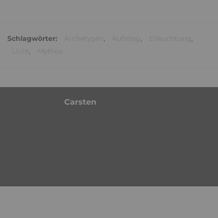
Schlagwörter:
Archetypen
,
Aufstieg
,
Erleuchtung
,
Licht
,
Mythos
Carsten