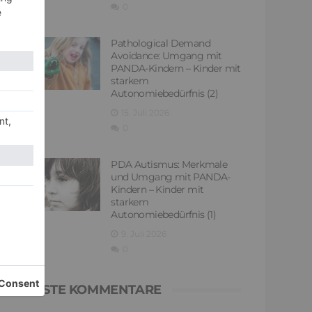
0
Pathological Demand
Avoidance: Umgang mit
PANDA-Kindern – Kinder mit
starkem
Autonomiebedürfnis (2)
15. Juli 2026
0
PDA Autismus: Merkmale
und Umgang mit PANDA-
Kindern – Kinder mit
starkem
Autonomiebedürfnis (1)
9. Juli 2026
0
NEUESTE KOMMENTARE