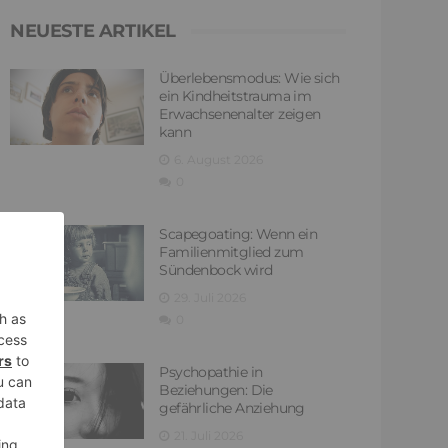
NEUESTE ARTIKEL
Überlebensmodus: Wie sich
ein Kindheitstrauma im
Erwachsenenalter zeigen
kann
6. August 2026
0
Scapegoating: Wenn ein
Familienmitglied zum
Sündenbock wird
29. Juli 2026
0
Psychopathie in
Beziehungen: Die
gefährliche Anziehung
21. Juli 2026