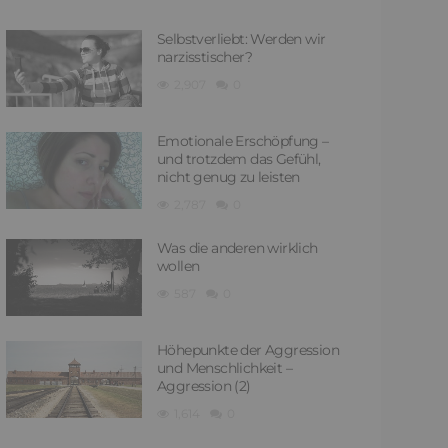
Selbstverliebt: Werden wir
narzisstischer?
2,907
0
Emotionale Erschöpfung –
und trotzdem das Gefühl,
nicht genug zu leisten
2,787
0
Was die anderen wirklich
wollen
587
0
Höhepunkte der Aggression
und Menschlichkeit –
Aggression (2)
1,614
0