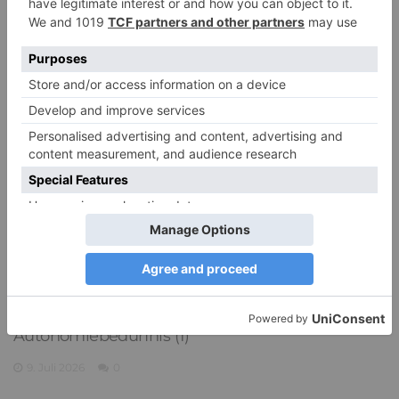
15. Juli 2026
0
PDA Autismus: Merkmale und Umgang mit
PANDA-Kindern – Kinder mit starkem
Autonomiebedürfnis (1)
9. Juli 2026
0