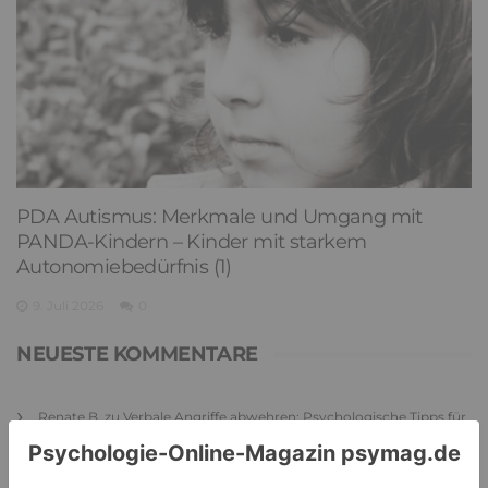
PDA Autismus: Merkmale und Umgang mit
PANDA-Kindern – Kinder mit starkem
Autonomiebedürfnis (1)
9. Juli 2026
0
NEUESTE KOMMENTARE
Renate B.
zu
Verbale Angriffe abwehren: Psychologische Tipps für
ruhige Antworten
HaBa
zu
Verbale Angriffe abwehren: Psychologische Tipps für