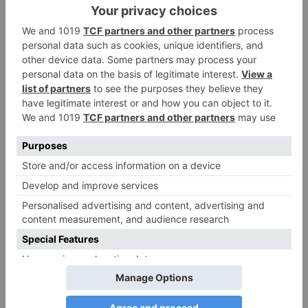
ruhige Antworten
Adele
zu
Verbale Angriffe abwehren: Psychologische Tipps für
ruhige Antworten
Juliette P.
zu
Merkmale der komplexen Posttraumatischen
Belastungsstörung: Traumafolgen verständlich erklärt
Ansgar
zu
Elternteil narzisstisch: So sieht dein heutiges Leben
vermutlich aus – Narzisstisch geprägte Kindheit (1)
DIE BELIEBTESTEN ARTIKEL