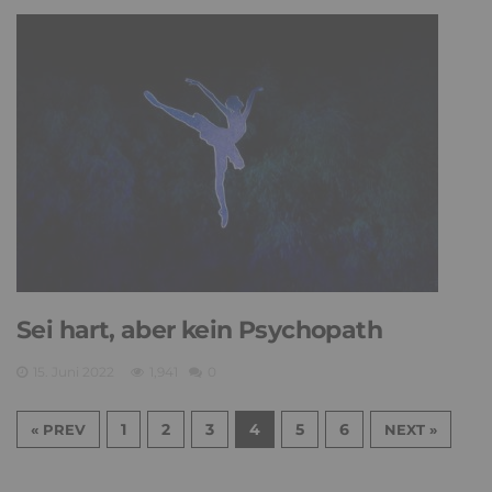
Sei hart, aber kein Psychopath
15. Juni 2022
1,941
0
1
2
3
4
5
6
« PREV
NEXT »