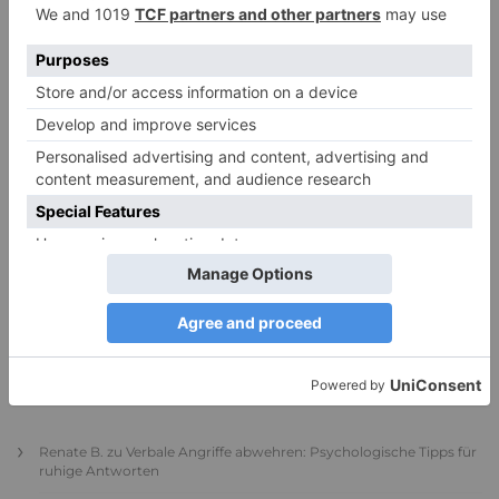
PDA Autismus: Merkmale und Umgang mit
PANDA-Kindern – Kinder mit starkem
Autonomiebedürfnis (1)
9. Juli 2026
0
NEUESTE KOMMENTARE
Renate B.
zu
Verbale Angriffe abwehren: Psychologische Tipps für
ruhige Antworten