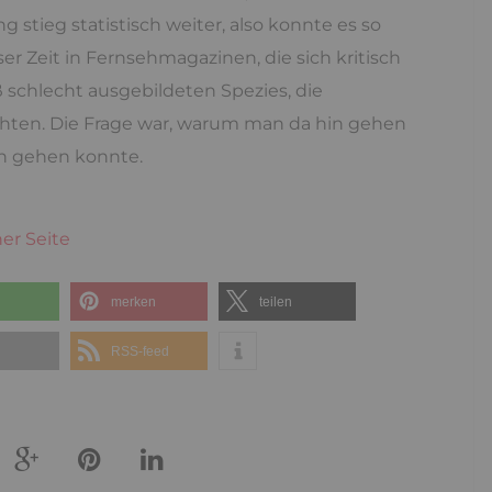
 stieg statistisch weiter, also konnte es so
ser Zeit in Fernsehmagazinen, die sich kritisch
ß schlecht ausgebildeten Spezies, die
ten. Die Frage war, warum man da hin gehen
en gehen konnte.
ner Seite
merken
teilen
l
RSS-feed