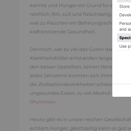
kannte und Hunger ein Grund für einige Kr
reichlich, fett, süß und fleischlastig, gar
was zu Rauchen ein Befreiungsschlag. Das g
kraftstrotzende Gesundheit.
Dennoch, war zu viel des Guten dann irg
Krankheitsbilder entstanden langsam, di
den besser Gestellten, seinen Herzinfarkt
jedes Jahrzehnt konnten sich immer meh
die
Zivilisationskrankheiten
schleichend b
ungesundes Essen, zu viel Alkohol und Zi
Rhythmen
.
Heute gibt es in unsrer reichen Gesellscha
echtem Hunger, gleichzeitig kann so gut w