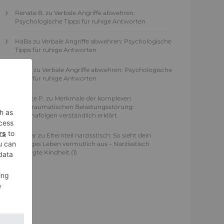
Renate B.
zu
Verbale Angriffe abwehren:
Psychologische Tipps für ruhige Antworten
HaBa
zu
Verbale Angriffe abwehren: Psychologische
Tipps für ruhige Antworten
Adele
zu
Verbale Angriffe abwehren: Psychologische
Tipps für ruhige Antworten
Juliette P.
zu
Merkmale der komplexen
Posttraumatischen Belastungsstörung:
Traumafolgen verständlich erklärt
Ansgar
zu
Elternteil narzisstisch: So sieht dein
heutiges Leben vermutlich aus – Narzisstisch
geprägte Kindheit (1)