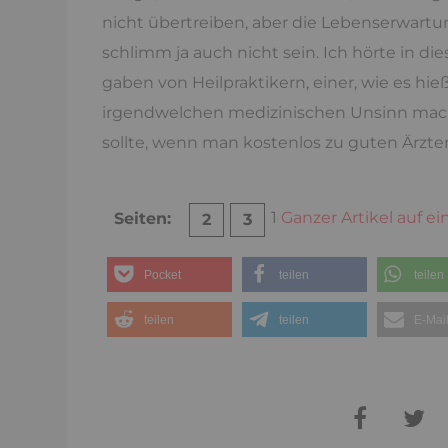
nicht übertreiben, aber die Lebenserwartung
schlimm ja auch nicht sein. Ich hörte in die
gaben von Heilpraktikern, einer, wie es hie
irgendwelchen medizinischen Unsinn mach
sollte, wenn man kostenlos zu guten Ärzt
1
Ganzer Artikel auf ei
Seiten:
2
3
Pocket
teilen
teilen
teilen
teilen
E-Mai