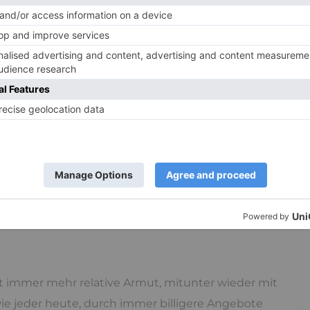
ankheiten war, war Essen, gerne auch deftig,
niert mit dem Schnäpschen (für die Verdauung) und
alt nicht als ungesund, sondern war dralle,
endwann schlecht und eigene neue
e sogenannten
Zivilisationskrankheiten
. Zuerst bei
 musste man sich noch redlich verdienen. Doch
r Menschen immer mehr leisten und so nahmen
reiteren Raum ein. Zu wenig
Bewegung
, zu viel
garetten, immer weniger
Leben in natürlichen
ft immer mehr relative Armut, mitunter wieder mit
ie jeder heute, durch immer billigere Angebote