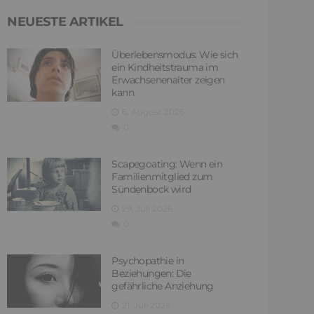
NEUESTE ARTIKEL
Überlebensmodus: Wie sich
ein Kindheitstrauma im
Erwachsenenalter zeigen
kann
6. August 2026
0
Scapegoating: Wenn ein
Familienmitglied zum
Sündenbock wird
29. Juli 2026
0
Psychopathie in
Beziehungen: Die
gefährliche Anziehung
21. Juli 2026