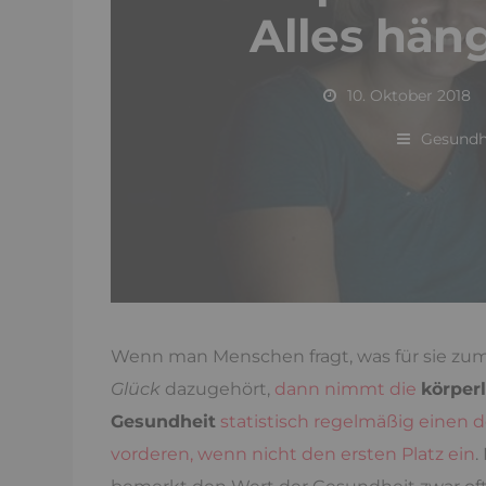
Alles hä
10. Oktober 2018
Gesundh
Wenn man Menschen fragt, was für sie zu
Glück
dazugehört,
dann nimmt die
körper
Gesundheit
statistisch regelmäßig einen d
vorderen, wenn nicht den ersten Platz ein
.