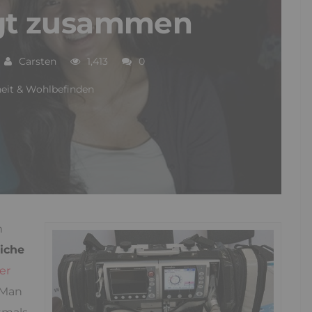
ngt zusammen
Carsten
1,413
0
eit & Wohlbefinden
m
liche
er
 Man