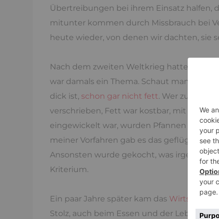
Übertreibungen bei ihrem Einsatz halfen, d
mitunter kommen durch Missbrauch bei 
heute wieder, von denen wir dachten, sie 
Nach dem zweiten Weltkrieg hatten viele 
war damals ein Thema. Schaut man auf alte
dick ist,
schon gar nicht fett
. Wer zu dünn 
verschrieben, Fett war kostbar, mit dem P
eingewickelt war, wurden Pfannen und Töp
meiner Vorfahren gab es das geflügelte Wor
Ansonsten wurde gekocht, was irgendwo wu
Kriterium.
Ein paar Jahre später kam das
Wirtschafts
Stolz, auch beim Essen und der Lebensfüh