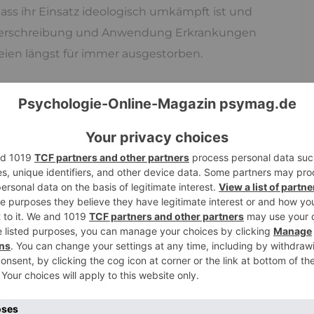
ass ihr Einsatz ideologisch umkämpft ist und
Verschreibung und Anwendung Erkrankungen
seien längst für immer ausgestorben.
Leute in Deutschland sehr wenig zu essen, Hunger
 Bilder dieser Zeit findet man kaum jemanden der
war bekam vom Arzt Butter auf Rezept
ergamentpapier in den der seltene Speck
fe ausgerieben. In der eben beschriebene Familie
t: „Sondermeldung: Kartoffel im Essen.“
chs, Hauptsache so was wie satt, lecker war kein
wunder
und wer was hatte, zeigte dies auch mit
rung. Da man Hunger als reales Problem noch