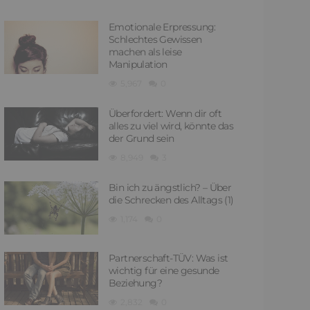
Emotionale Erpressung:
Schlechtes Gewissen
machen als leise
Manipulation
5,967
0
Überfordert: Wenn dir oft
alles zu viel wird, könnte das
der Grund sein
8,949
3
Bin ich zu ängstlich? – Über
die Schrecken des Alltags (1)
1,174
0
Partnerschaft-TÜV: Was ist
wichtig für eine gesunde
Beziehung?
2,832
0