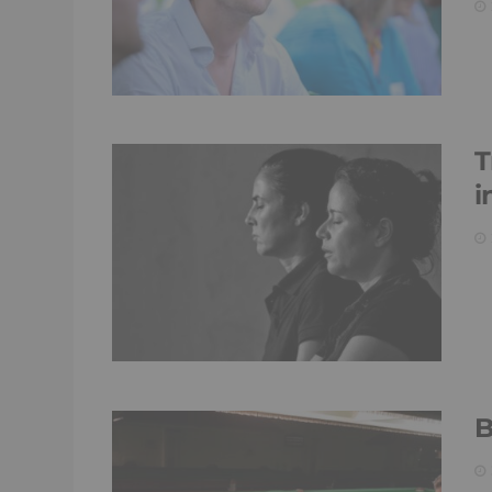
T
i
B