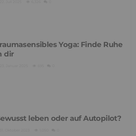
22. Juli 2025
6,326
0
raumasensibles Yoga: Finde Ruhe
n dir
23. Januar 2025
695
0
ewusst leben oder auf Autopilot?
31. Oktober 2023
1,050
0