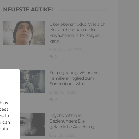
NEUESTE ARTIKEL
Überlebensmodus: Wie sich
ein Kindheitstrauma im
Erwachsenenalter zeigen
kann
6. August 2026
0
Scapegoating: Wenn ein
Familienmitglied zum
Sündenbock wird
29. Juli 2026
0
Psychopathie in
Beziehungen: Die
gefährliche Anziehung
21. Juli 2026