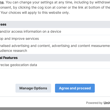
onsequenzen –
underheilungen (5)
5. Juni 2013
391
0