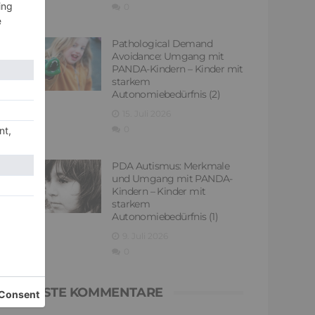
0
Pathological Demand
Avoidance: Umgang mit
PANDA-Kindern – Kinder mit
starkem
Autonomiebedürfnis (2)
15. Juli 2026
0
PDA Autismus: Merkmale
und Umgang mit PANDA-
Kindern – Kinder mit
starkem
Autonomiebedürfnis (1)
9. Juli 2026
0
NEUESTE KOMMENTARE