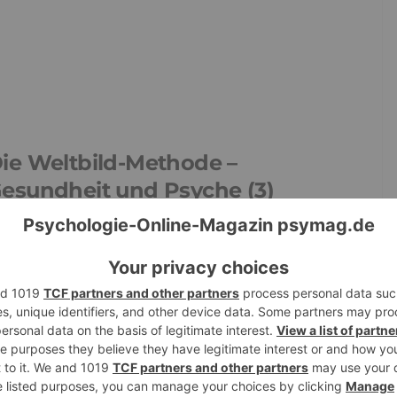
ie Weltbild-Methode –
esundheit und Psyche (3)
26. Juli 2016
2,021
0