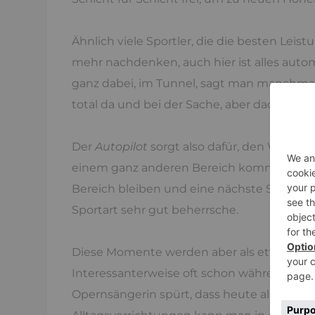
Ähnlich viele Sportler, die die besten Leis
mehr nachdenken, auch hier ist alles automa
ganz dabei, im Tunnel, sagt man manchmal.
total da und bei der Sache, aber dadurch t
Der
Autopilot
sorgt also dafür, den Weg fü
einem ganz anderen Bereich kommen, man f
Bereich bleiben und eine nächste Stufe er
Sportart sehr gut beherrsche.
Diese Momente werden aber als etwas erleb
Interessanterweise oft schon während desse
Opernsängerin spürt, dass heute alles leich