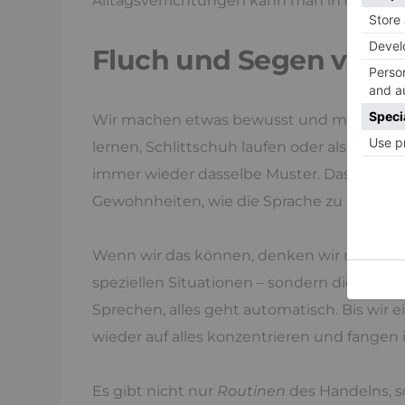
Alltagsverrichtungen kann man in diesen
Fluch und Segen von 
Wir machen etwas bewusst und mit Anstren
lernen, Schlittschuh laufen oder als Kind l
immer wieder dasselbe Muster. Das Verhalte
Gewohnheiten, wie die Sprache zu lernen, d
Wenn wir das können, denken wir nicht meh
speziellen Situationen – sondern die Ged
Sprechen, alles geht automatisch. Bis wir
wieder auf alles konzentrieren und fangen 
Es gibt nicht nur
Routinen
des Handelns, s