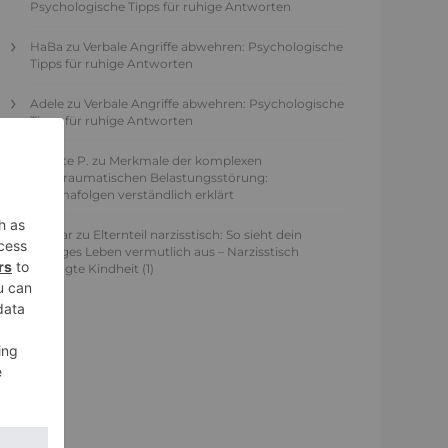
Psychologische Tipps für ruhige Antworten
HaBa
zu
Verbale Angriffe abwehren: Psychologische
Tipps für ruhige Antworten
Adele
zu
Verbale Angriffe abwehren: Psychologische
Tipps für ruhige Antworten
Juliette P.
zu
Merkmale der komplexen
Posttraumatischen Belastungsstörung:
Traumafolgen verständlich erklärt
Ansgar
zu
Elternteil narzisstisch: So sieht dein
heutiges Leben vermutlich aus – Narzisstisch
geprägte Kindheit (1)