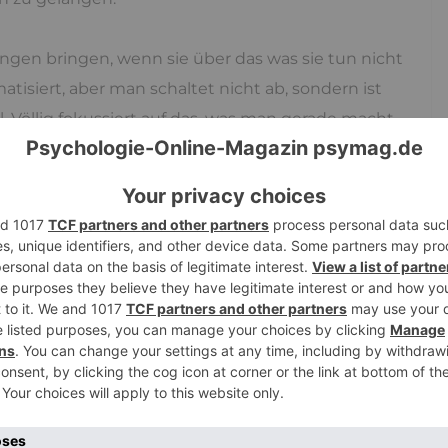
tungen bringen, wenn sie über das was sie tun nicht
tisiert, aber man schaltet nicht ab, sondern ist
 Völlig fokussiert auf das, was man gerade macht,
ritt die Welt um sie herum in den Hintergrund.
r andere Erfahrungen zu ebnen, die entweder aus
ährt Auto und unterhält sich, oder in dem
möglichen, wenn ich ein Instrument oder eine
t, in denen alles stimmt und passt.
n, nicht erst in der Rückschau. Die
t fällt, ebenso der Snooker Spieler und auch bei