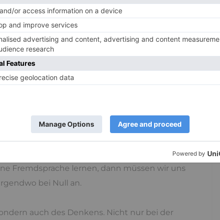
Flow
kommen.
Routinen
gung, bis wir es können. Wenn wir Auto fahren
aufen lernen. Wenn wir es dann können, zeigt sich
n wird automatisiert. Das gilt auch für kognitive
ie wir sprechen.
r darüber nach, was wir sagen sollen – außer in
anken entwickeln sich manchmal erst beim
 eine Fremdsprache lernen, dann müssen wir uns
irgendwo bei Null an.
ondern auch des Denkens. Nicht nur bei der