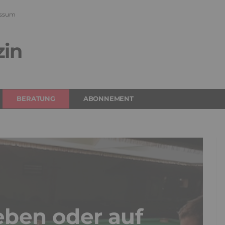
ssum
zin
BERATUNG
ABONNEMENT
eben oder auf