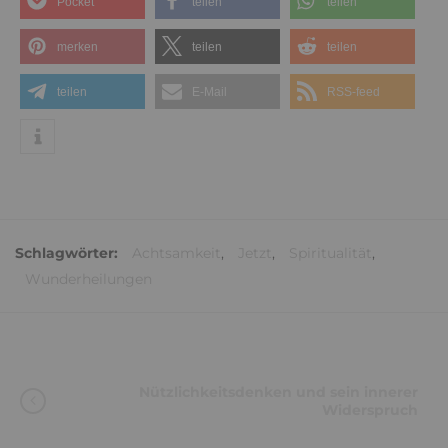
Pocket
teilen
teilen
merken
teilen
teilen
teilen
E-Mail
RSS-feed
Schlagwörter:
Achtsamkeit
,
Jetzt
,
Spiritualität
,
Wunderheilungen
Nützlichkeitsdenken und sein innerer
Widerspruch