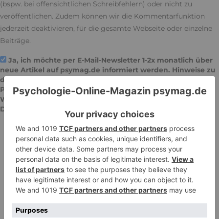
(bspw. bei offensichtlichen Schreibfehlern) oder nicht zu
veröffentlichen. Zudem können wir die Kommentarfunktion
jederzeit deaktivieren, für die gesamte Webseite oder einzelne
Beiträge.
Ja, ich möchte per E-Mail-Newsletter 1-2x monatlich über
neue Artikel auf psymag.de informiert werden. Hinweise zu
der von der Einwilligung mitumfassten Erfolgsmessung,
Protokollierung der Anmeldung und Ihren
Widerrufsrechten erhalten Sie in unserer
Datenschutzerklärung
.
KOMMENTAR ABSCHICKEN
KATEGORIEN
BEZIEHUNGEN & SEXUALITÄT
FAMILIE & ERZIEHUNG