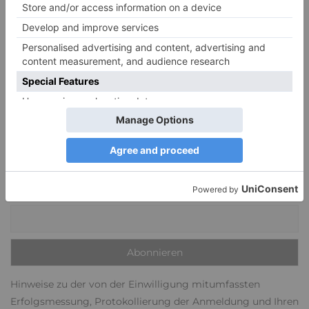
GESELLSCHAFT, UMWELT & MEDIEN
GESUNDHEIT & WOHLBEFINDEN
KARRIERE & BERUF
PSYCHE & PERSÖNLICHKEIT
KEINEN ARTIKEL VERPASSEN
Ja, ich möchte 1-2x monatlich per E-Mail über neue Artikel
auf psymag.de informiert werden.
E-Mail-Adresse
Hinweise zu der von der Einwilligung mitumfassten
Erfolgsmessung, Protokollierung der Anmeldung und Ihren