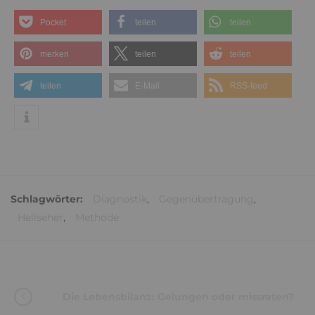
Pocket
teilen
teilen
merken
teilen
teilen
teilen
E-Mail
RSS-feed
Schlagwörter:
Diagnostik
,
Gegenübertragung
,
Hellseher
,
Methode
Die Lebensbilanz: Gelungen oder missraten?