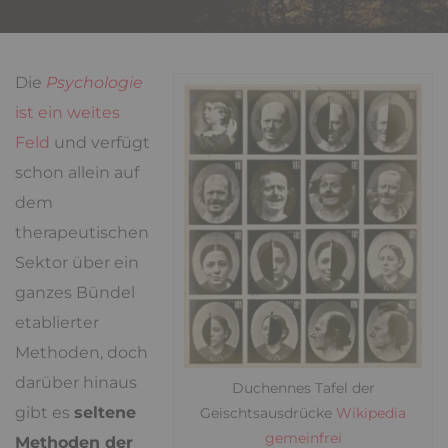
Die
Psychologie
ist ein weites
Feld
und verfügt
schon allein auf
dem
therapeutischen
Sektor über ein
ganzes Bündel
etablierter
Methoden, doch
darüber hinaus
Duchennes Tafel der
gibt es
seltene
Geischtsausdrücke
Wikipedia
gemeinfrei
Methoden der