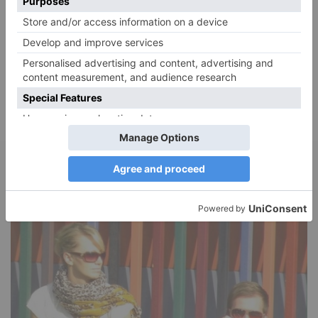
Adele
zu
Verbale Angriffe abwehren: Psychologische Tipps für
ruhige Antworten
Juliette P.
zu
Merkmale der komplexen Posttraumatischen
Belastungsstörung: Traumafolgen verständlich erklärt
Ansgar
zu
Elternteil narzisstisch: So sieht dein heutiges Leben
vermutlich aus – Narzisstisch geprägte Kindheit (1)
DIE BELIEBTESTEN ARTIKEL