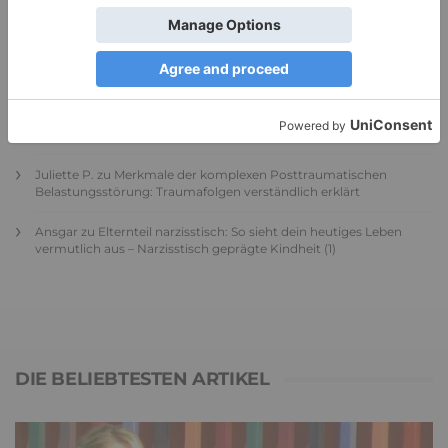
Renate B.
zu
Verbale Angriffe abwehren: Psychologische Tipps für
ruhige Antworten
HaBa
zu
Verbale Angriffe abwehren: Psychologische Tipps für
ruhige Antworten
Adele
zu
Verbale Angriffe abwehren: Psychologische Tipps für
ruhige Antworten
Juliette P.
zu
Merkmale der komplexen Posttraumatischen
Belastungsstörung: Traumafolgen verständlich erklärt
Ansgar
zu
Elternteil narzisstisch: So sieht dein heutiges Leben
vermutlich aus – Narzisstisch geprägte Kindheit (1)
DIE BELIEBTESTEN ARTIKEL