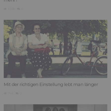
mehr?
1,018
0
Mit der richtigen Einstellung lebt man länger
749
0