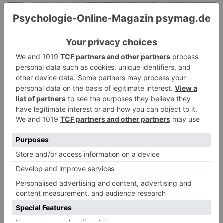
PDA Autismus: Merkmale und Umgang mit
PANDA-Kindern – Kinder mit starkem
Autonomiebedürfnis (1)
9. Juli 2026
0
NEUESTE KOMMENTARE