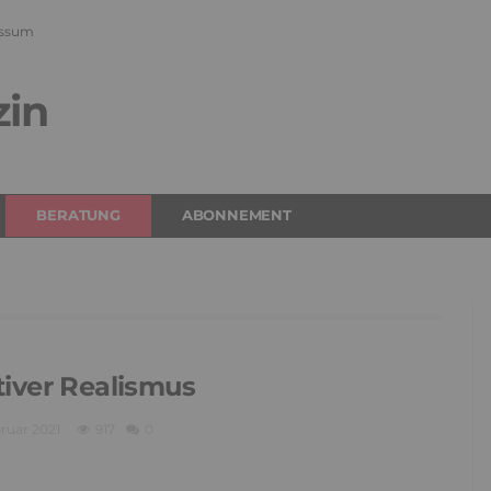
ssum
zin
BERATUNG
ABONNEMENT
tiver Realismus
bruar 2021
917
0