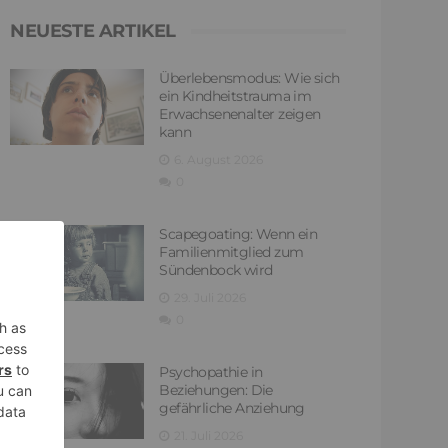
NEUESTE ARTIKEL
Überlebensmodus: Wie sich
ein Kindheitstrauma im
Erwachsenenalter zeigen
kann
6. August 2026
0
Scapegoating: Wenn ein
Familienmitglied zum
Sündenbock wird
29. Juli 2026
0
Psychopathie in
Beziehungen: Die
gefährliche Anziehung
21. Juli 2026