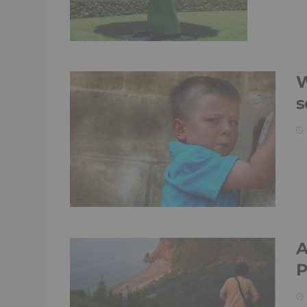
W
s
A
P