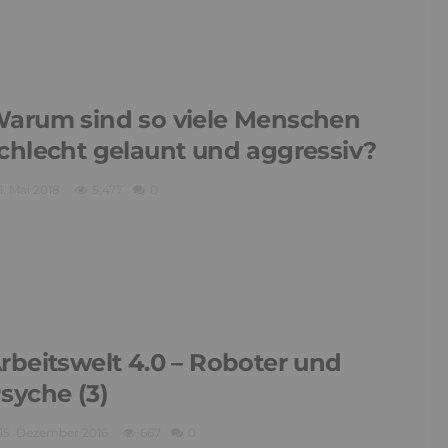
arum sind so viele Menschen
chlecht gelaunt und aggressiv?
1. Mai 2018
5,477
0
rbeitswelt 4.0 – Roboter und
syche (3)
15. Dezember 2016
667
0