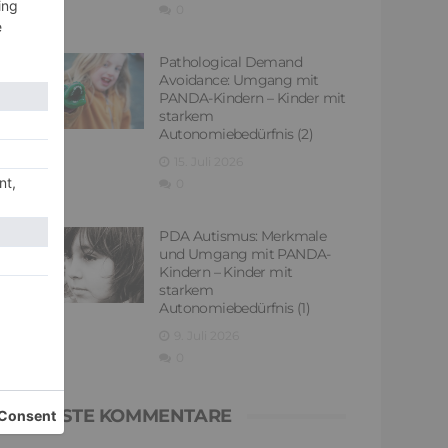
0
Pathological Demand
Avoidance: Umgang mit
PANDA-Kindern – Kinder mit
starkem
Autonomiebedürfnis (2)
15. Juli 2026
0
PDA Autismus: Merkmale
und Umgang mit PANDA-
Kindern – Kinder mit
starkem
Autonomiebedürfnis (1)
9. Juli 2026
0
NEUESTE KOMMENTARE