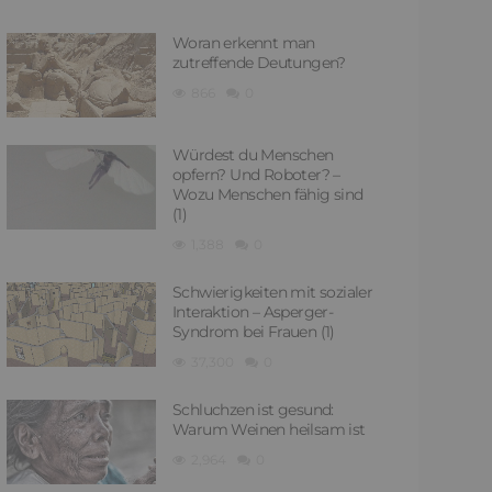
Woran erkennt man
zutreffende Deutungen?
866
0
Würdest du Menschen
opfern? Und Roboter? –
Wozu Menschen fähig sind
(1)
1,388
0
Schwierigkeiten mit sozialer
Interaktion – Asperger-
Syndrom bei Frauen (1)
37,300
0
Schluchzen ist gesund:
Warum Weinen heilsam ist
2,964
0