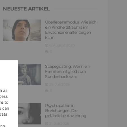
NEUESTE ARTIKEL
Überlebensmodus: Wie sich
ein Kindheitstrauma im
Erwachsenenalter zeigen
kann
6. August 2026
0
Scapegoating: Wenn ein
Familienmitglied zum
Sündenbock wird
29. Juli 2026
0
Psychopathie in
Beziehungen: Die
gefährliche Anziehung
21. Juli 2026