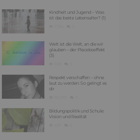
Kindheit und Jugend – Was
ist das beste Lebensalter? (1)
1,754
0
Welt ist die Welt, an die wir
glauben – der Placeboeffekt
(3)
509
0
Respekt verschaffen – ohne
laut zu werden: So gelingt es
dir
50,570
3
Bildungspolitik und Schule:
Vision und Realität
497
0