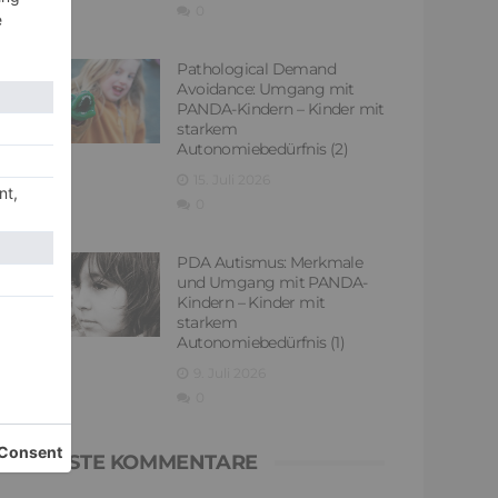
0
Pathological Demand
Avoidance: Umgang mit
PANDA-Kindern – Kinder mit
starkem
Autonomiebedürfnis (2)
15. Juli 2026
0
PDA Autismus: Merkmale
und Umgang mit PANDA-
Kindern – Kinder mit
starkem
Autonomiebedürfnis (1)
9. Juli 2026
0
NEUESTE KOMMENTARE