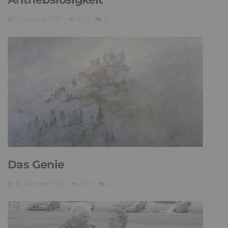
21. August 2019
1,231
0
Das Genie
19. Oktober 2016
9,101
1