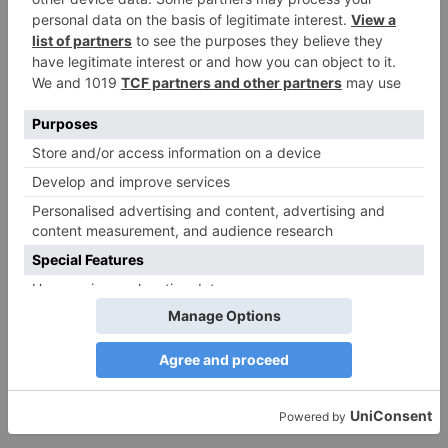
9. Juli 2026
0
NEUESTE KOMMENTARE
Renate B.
zu
Verbale Angriffe abwehren: Psychologische Tipps für
ruhige Antworten
HaBa
zu
Verbale Angriffe abwehren: Psychologische Tipps für
ruhige Antworten
Adele
zu
Verbale Angriffe abwehren: Psychologische Tipps für
ruhige Antworten
Juliette P.
zu
Merkmale der komplexen Posttraumatischen
Belastungsstörung: Traumafolgen verständlich erklärt
Ansgar
zu
Elternteil narzisstisch: So sieht dein heutiges Leben
vermutlich aus – Narzisstisch geprägte Kindheit (1)