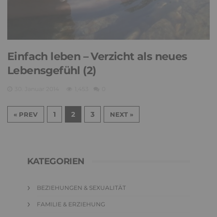
Einfach leben – Verzicht als neues
Lebensgefühl (2)
30. Januar 2014
1,453
0
1
2
3
« PREV
NEXT »
KATEGORIEN
BEZIEHUNGEN & SEXUALITÄT
FAMILIE & ERZIEHUNG