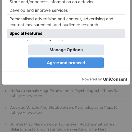
PDA Autismus: Merkmale und Umgang mit
PANDA-Kindern – Kinder mit starkem
Autonomiebedürfnis (1)
9. Juli 2026
0
NEUESTE KOMMENTARE
Renate B.
zu
Verbale Angriffe abwehren: Psychologische Tipps für
ruhige Antworten
HaBa
zu
Verbale Angriffe abwehren: Psychologische Tipps für
ruhige Antworten
Adele
zu
Verbale Angriffe abwehren: Psychologische Tipps für
ruhige Antworten
Juliette P.
zu
Merkmale der komplexen Posttraumatischen
Belastungsstörung: Traumafolgen verständlich erklärt