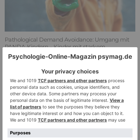
Pathological Demand Avoidance: Umgang mit
PANDA-Kindern – Kinder mit starkem
Autonomiebedürfnis (2)
15. Juli 2026
0