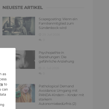
NEUESTE ARTIKEL
Scapegoating: Wenn ein
Familienmitglied zum
Sündenbock wird
29. Juli 2026
0
Psychopathie in
Beziehungen: Die
gefährliche Anziehung
21. Juli 2026
0
Pathological Demand
Avoidance: Umgang mit
PANDA-Kindern – Kinder mit
starkem
Autonomiebedürfnis (2)