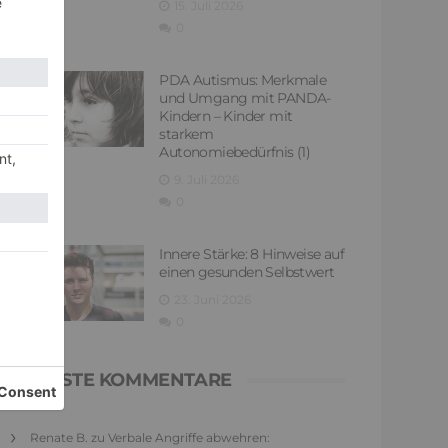
15. Juli 2026
0
PDA Autismus: Merkmale
und Umgang mit PANDA-
Kindern – Kinder mit
starkem
Autonomiebedürfnis (1)
9. Juli 2026
0
Innere Stärke: 8 Hinweise auf
einen gesunden Selbstwert
23. Juni 2026
0
NEUESTE KOMMENTARE
Renate B.
zu
Verbale Angriffe abwehren: