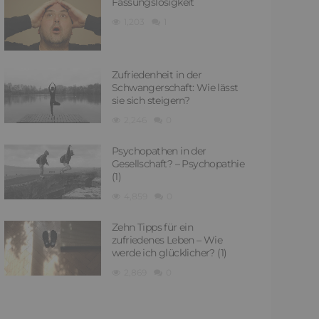
Fassungslosigkeit
1,203
1
Zufriedenheit in der
Schwangerschaft: Wie lässt
sie sich steigern?
2,246
0
Psychopathen in der
Gesellschaft? – Psychopathie
(1)
4,859
0
Zehn Tipps für ein
zufriedenes Leben – Wie
werde ich glücklicher? (1)
2,869
0