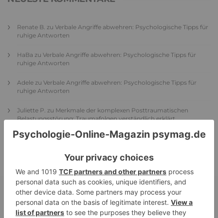
Renate B.
zu
Verbale Angriffe abwehren: Psychologische Tipps für
ruhige Antworten
HaBa
zu
Verbale Angriffe abwehren: Psychologische Tipps für
ruhige Antworten
Adele
zu
Verbale Angriffe abwehren: Psychologische Tipps für
ruhige Antworten
Juliette P.
zu
Merkmale der komplexen Posttraumatischen
Belastungsstörung: Traumafolgen verständlich erklärt
Ansgar
zu
Elternteil narzisstisch: So sieht dein heutiges Leben
vermutlich aus – Narzisstisch geprägte Kindheit (1)
DIE BELIEBTESTEN ARTIKEL