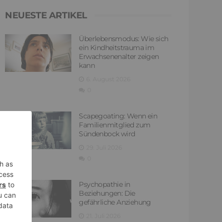
NEUESTE ARTIKEL
Überlebensmodus: Wie sich
ein Kindheitstrauma im
Erwachsenenalter zeigen
kann
6. August 2026
0
Scapegoating: Wenn ein
Familienmitglied zum
Sündenbock wird
29. Juli 2026
0
Psychopathie in
Beziehungen: Die
gefährliche Anziehung
21. Juli 2026