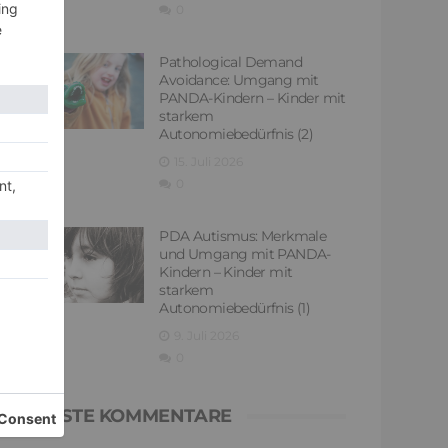
0
Pathological Demand
Avoidance: Umgang mit
PANDA-Kindern – Kinder mit
starkem
Autonomiebedürfnis (2)
15. Juli 2026
0
PDA Autismus: Merkmale
und Umgang mit PANDA-
Kindern – Kinder mit
starkem
Autonomiebedürfnis (1)
9. Juli 2026
0
NEUESTE KOMMENTARE