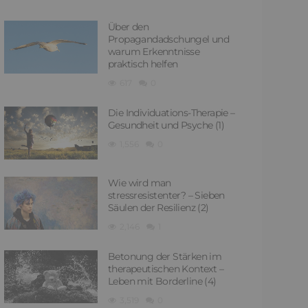
Über den
Propagandadschungel und
warum Erkenntnisse
praktisch helfen
617
0
Die Individuations-Therapie –
Gesundheit und Psyche (1)
1,556
0
Wie wird man
stressresistenter? – Sieben
Säulen der Resilienz (2)
2,146
1
Betonung der Stärken im
therapeutischen Kontext –
Leben mit Borderline (4)
3,519
0