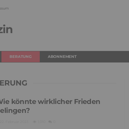
ssum
zin
BERATUNG
ABONNEMENT
BERUNG
ie könnte wirklicher Frieden
elingen?
22. Februar 2023
1,010
0