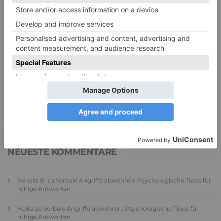
PDA Autismus: Merkmale und Umgang mit
PANDA-Kindern – Kinder mit starkem
Autonomiebedürfnis (1)
9. Juli 2026
0
NEUESTE KOMMENTARE
Renate B.
zu
Verbale Angriffe abwehren: Psychologische Tipps für
ruhige Antworten
HaBa
zu
Verbale Angriffe abwehren: Psychologische Tipps für
ruhige Antworten