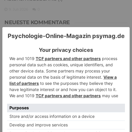
9. Juli 2026
0
NEUESTE KOMMENTARE
Renate B.
zu
Verbale Angriffe abwehren: Psychologische Tipps für
ruhige Antworten
HaBa
zu
Verbale Angriffe abwehren: Psychologische Tipps für
ruhige Antworten
Adele
zu
Verbale Angriffe abwehren: Psychologische Tipps für
ruhige Antworten
Juliette P.
zu
Merkmale der komplexen Posttraumatischen
Belastungsstörung: Traumafolgen verständlich erklärt
Ansgar
zu
Elternteil narzisstisch: So sieht dein heutiges Leben
vermutlich aus – Narzisstisch geprägte Kindheit (1)