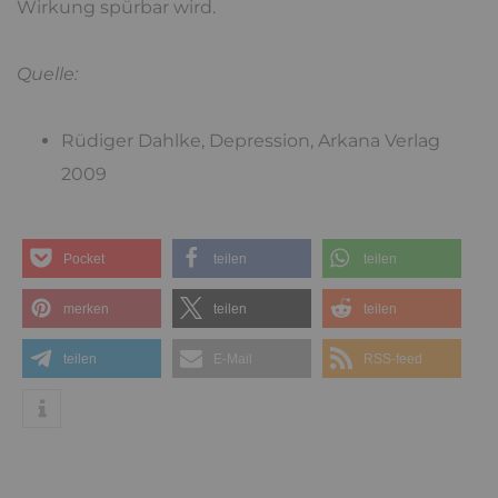
Wirkung spürbar wird.
Quelle:
Rüdiger Dahlke, Depression, Arkana Verlag
2009
Pocket
teilen
teilen
merken
teilen
teilen
teilen
E-Mail
RSS-feed