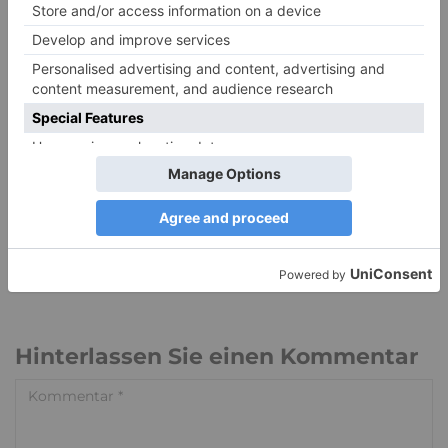
EIN KOMMENTAR
Kristina
24. APRIL 2012
Ein sehr schöner Beitrag :) Ich denke, dass Sinnfindung
wirklich das Wichtigste im Leben eines Menschen ist, auch
wenn es nur darin besteht, das hier und jetzt bewusst
wahrzunehmen und zu erleben.
5
0
Hinterlassen Sie einen Kommentar