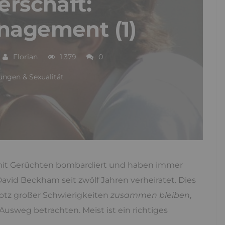
erschaft:
nagement (1)
Florian
1,379
0
ungen & Sexualität
 mit Gerüchten bombardiert und haben immer
David Beckham seit zwölf Jahren verheiratet. Dies
rotz großer Schwierigkeiten
zusammen bleiben
,
usweg betrachten. Meist ist ein richtiges