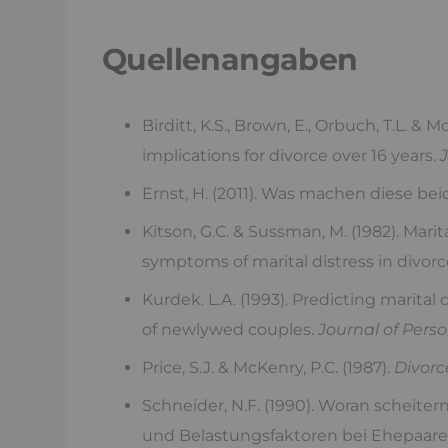
Quellenangaben
Birditt, K.S., Brown, E., Orbuch, T.L. & 
implications for divorce over 16 years.
Ernst, H. (2011). Was machen diese bei
Kitson, G.C. & Sussman, M. (1982). Mar
symptoms of marital distress in divorc
Kurdek. L.A. (1993). Predicting marital
of newlywed couples.
Journal of Perso
Price, S.J. & McKenry, P.C. (1987).
Divorc
Schneider, N.F. (1990). Woran scheit
und Belastungsfaktoren bei Ehepaar