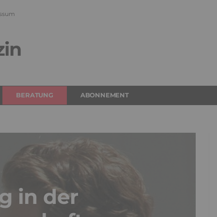
ssum
zin
BERATUNG
ABONNEMENT
g in der