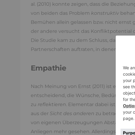
al. (2010) konnte zeigen, dass die Bezieh
von beiden das Problem
konstruktiv
behand
Bemühen allein gelassen bzw. nicht ernst
der andere versucht das Konfliktpotentia
Die Studie kam zu dem Schluss, dass die
n
Partnerschaften auftraten, in denen
beide
d
Empathie
Nach Meinung von Ernst (2011) ist es bei 
entscheidend, die Wünsche, Bedürfnisse
zu
reflektieren
. Elementar dabei ist, dem 
aus der
Sicht des anderen
zu betrachten. Di
von eigenen Überzeugungen Abstand zu hal
Anliegen mehr gesehen. Allerdings ist es
n