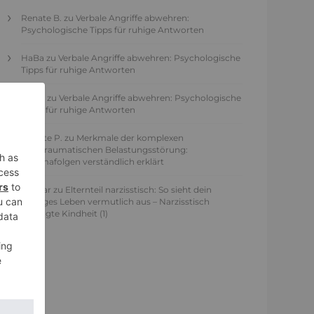
Renate B.
zu
Verbale Angriffe abwehren:
Psychologische Tipps für ruhige Antworten
HaBa
zu
Verbale Angriffe abwehren: Psychologische
Tipps für ruhige Antworten
Adele
zu
Verbale Angriffe abwehren: Psychologische
Tipps für ruhige Antworten
Juliette P.
zu
Merkmale der komplexen
Posttraumatischen Belastungsstörung:
Traumafolgen verständlich erklärt
Ansgar
zu
Elternteil narzisstisch: So sieht dein
heutiges Leben vermutlich aus – Narzisstisch
geprägte Kindheit (1)