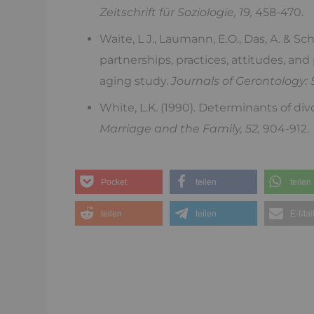
Zeitschrift für Soziologie, 19,
458-470.
Waite, L J., Laumann, E.O., Das, A. & S
partnerships, practices, attitudes, and 
aging study.
Journals of Gerontology:
White, L.K. (1990). Determinants of div
Marriage and the Family, 52,
904-912.
Pocket
teilen
teilen
teilen
teilen
E-Mai