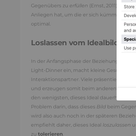
Gegenübers zu
erfüllen
(Ernst, 2011). Dies 
Anliegen hat, um die er sich kümmern mus
optimal.
Loslassen vom Idealbild
In der Anfangsphase der Beziehung gibt de
Light-Dinner ein, macht kleine Geschenk
Interaktionspartner. Viele präsentieren si
und erzeugen somit beim anderen ein Idea
den wenigsten, dieses Ideal dauerhaft aufre
Problem darin, dass dieses
Bild
beim Gegen
wird also auch noch in der späteren Bezieh
empfiehlt daher, dieses Ideal
loszulassen
u
zu
tolerieren
.