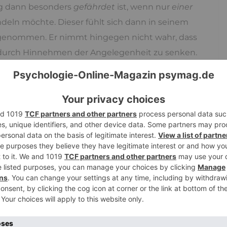
ung dann besonders
gefährdet
ist, wenn nur
einer
eln möchte. Dieser fühlt sich dann in seinem
 genommen. Er nimmt hingegen nicht wahr, dass
l durch Hinnehmen der Angelegenheit zu senken.
iedrigsten Scheidungsraten
in den
ie Konflikte
konstruktiv
angehen wollten.
der konstruktiven Problembewältigung
 und Meinungen des Gegenübers zu
erfragen
und
Partner genau
zuzuhören
und die Dinge temporär
es macht es erforderlich, für eine gewisse Zeit
ten. Dadurch fühlt sich der andere in seinem
icht
die Aufgabe des Partners
alle Wünsche
seines