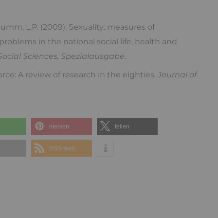
chumm, L.P. (2009). Sexuality: measures of
problems in the national social life, health and
 Social Sciences, Spezialausgabe
.
orce: A review of research in the eighties.
Journal of
merken
teilen
l
RSS-feed