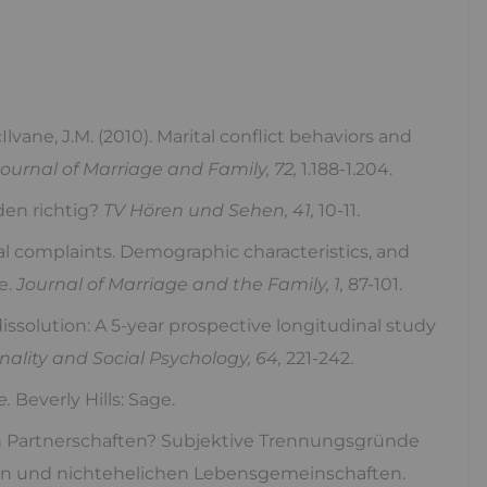
McIlvane, J.M. (2010). Marital conflict behaviors and
Journal of Marriage and Family, 72,
1.188-1.204.
den richtig?
TV Hören und Sehen, 41,
10-11.
ital complaints. Demographic characteristics, and
e.
Journal of Marriage and the Family, 1,
87-101.
 dissolution: A 5-year prospective longitudinal study
nality and Social Psychology, 64,
221-242.
e.
Beverly Hills: Sage.
ern Partnerschaften? Subjektive Trennungsgründe
en und nichtehelichen Lebensgemeinschaften.