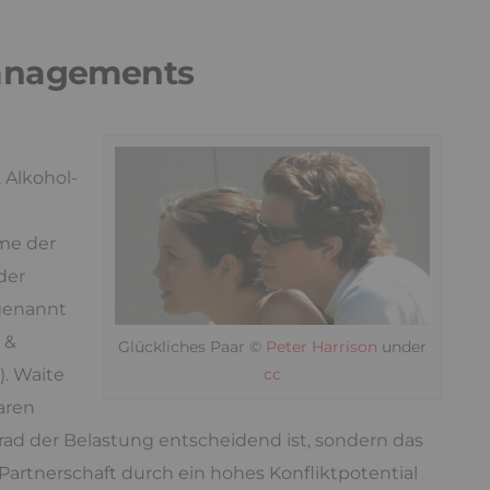
managements
 Alkohol-
hme der
der
 genannt
 &
Glückliches Paar ©
Peter Harrison
under
cc
). Waite
aren
Grad der Belastung entscheidend ist, sondern das
Partnerschaft durch ein hohes Konfliktpotential