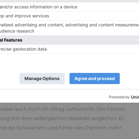
würde diesen auch überfordern, da er selbst
s. Ein
Entgegenkommen
von beiden Seiten ist
r Partner noch sein Bestes: Er lädt zum Candle-
e und gibt den humorvollen und aufmerksamen
ch zu Beginn einer Beziehung als
perfekter Partner
lbild. Im
Beziehungsalltag
gelingt es hingegen
cht zu erhalten. Laut Ernst (2011) besteht das
über auch noch im Alltag
vorherrscht
. Der Partner
ung mit dem anfänglichen Idealbild verglichen. Er
nd die Schwächen und Fehler des Partners mehr