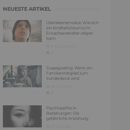
NEUESTE ARTIKEL
Überlebensmodus: Wie sich
ein Kindheitstrauma im
Erwachsenenalter zeigen
kann
6. August 2026
0
Scapegoating: Wenn ein
Familienmitglied zum
Sündenbock wird
29. Juli 2026
0
Psychopathie in
Beziehungen: Die
gefährliche Anziehung
21. Juli 2026