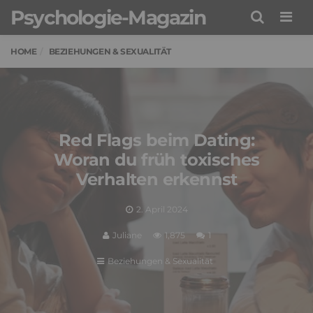
Psychologie-Magazin
Men
HOME
BEZIEHUNGEN & SEXUALITÄT
Red Flags beim Dating:
Woran du früh toxisches
Verhalten erkennst
2. April 2024
Juliane
1,875
1
Beziehungen & Sexualität