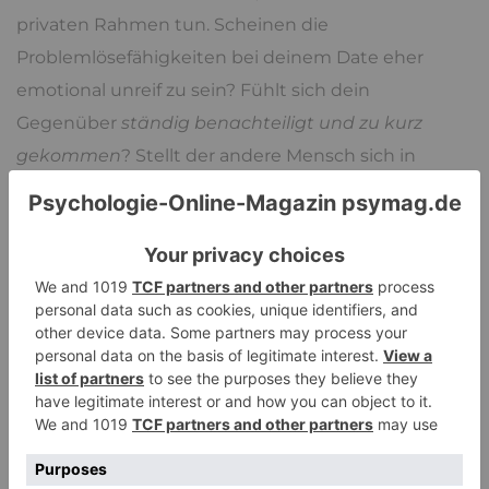
privaten Rahmen tun. Scheinen die
Problemlösefähigkeiten bei deinem Date eher
emotional unreif zu sein? Fühlt sich dein
Gegenüber
ständig benachteiligt und zu kurz
gekommen
? Stellt der andere Mensch sich in
seinen Erzählungen entweder als
Held/Heldin oder
als Opfer
dar?
Auch kannst du schon früh abgleichen, ob dein
Gegenüber im Verhältnis zu dem von ihm/ihr
getätigten Aufwand
realistische oder
hochfliegende Träume
hat.
Narzissmus
ist
manchmal durch hochfliegende, unrealistische
Träume erkennbar, weil die Person der Meinung ist,
ihr würde mehr zustehen, da sie etwas Besonderes