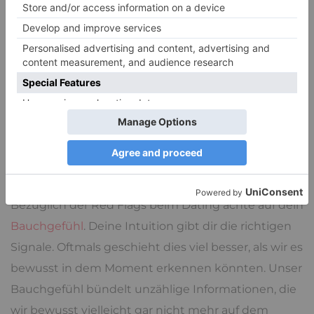
ist/hat/kann. Doch ihr Bemühen, um diese Träume
zu erreichen, ist meistens verhältnismäßig klein. Sie
möchte mit möglichst geringem Aufwand
durchkommen.
Red Flags beim Dating:
Bauchgefühl
Bezüglich der Red Flags beim Dating achte auf dein
Bauchgefühl
. Deine Intuition gibt dir die richtigen
Signale. Oftmals geschieht dies viel besser, als wir es
bewusst in dem Moment erkennen könnten. Unser
Bauchgefühl bündelt unzählige Informationen, die
wir bewusst vielleicht gar nicht mehr auf dem