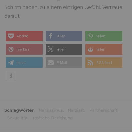
Schirm haben, zu einem einzigen Gefühl. Vertraue
darauf.
Pocket
teilen
teilen
merken
teilen
teilen
teilen
E-Mail
RSS-feed
Schlagwörter:
Narzissmus
,
Narzisst
,
Partnerschaft
,
Sexualität
,
toxische Beziehung