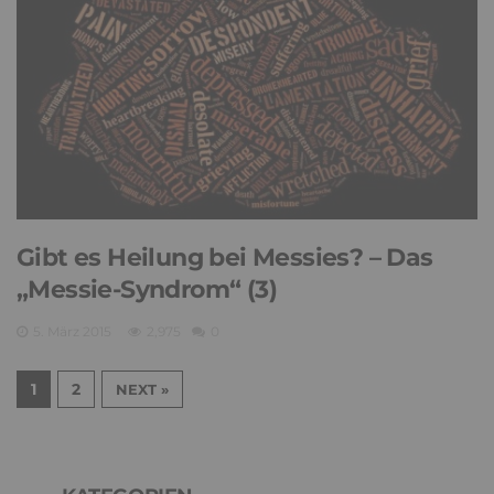
Gibt es Heilung bei Messies? – Das
„Messie-Syndrom“ (3)
5. März 2015
2,975
0
1
2
NEXT »