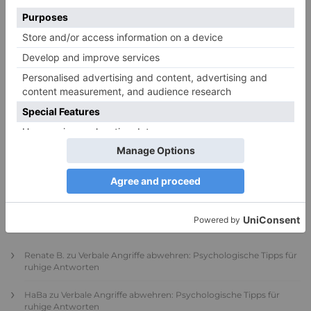
PDA Autismus: Merkmale und Umgang mit
PANDA-Kindern – Kinder mit starkem
Autonomiebedürfnis (1)
9. Juli 2026
0
NEUESTE KOMMENTARE
Renate B.
zu
Verbale Angriffe abwehren: Psychologische Tipps für
ruhige Antworten
HaBa
zu
Verbale Angriffe abwehren: Psychologische Tipps für
ruhige Antworten