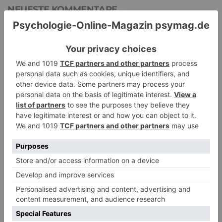
NEUESTE KOMMENTARE
Renate B.
zu
Verbale Angriffe abwehren: Psychologische Tipps für
ruhige Antworten
HaBa
zu
Verbale Angriffe abwehren: Psychologische Tipps für
ruhige Antworten
Adele
zu
Verbale Angriffe abwehren: Psychologische Tipps für
ruhige Antworten
Juliette P.
zu
Merkmale der komplexen Posttraumatischen
Belastungsstörung: Traumafolgen verständlich erklärt
Ansgar
zu
Elternteil narzisstisch: So sieht dein heutiges Leben
vermutlich aus – Narzisstisch geprägte Kindheit (1)