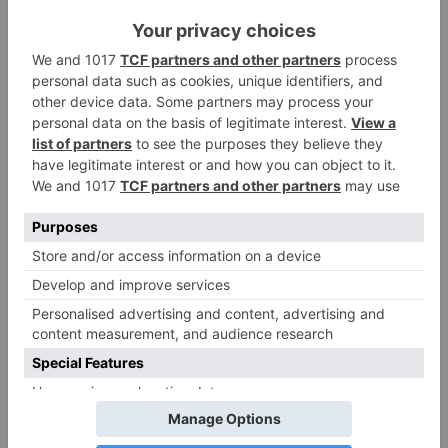
DIE BELIEBTESTEN ARTIKEL
Narzissmus in der Liebe
26