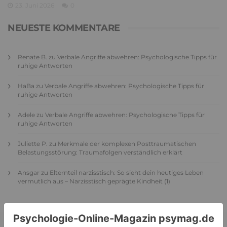
23. Juni 2026
0
NEUESTE KOMMENTARE
Renate B.
zu
Verbale Angriffe abwehren: Psychologische Tipps für
ruhige Antworten
HaBa
zu
Verbale Angriffe abwehren: Psychologische Tipps für
ruhige Antworten
Adele
zu
Verbale Angriffe abwehren: Psychologische Tipps für
ruhige Antworten
Juliette P.
zu
Merkmale der komplexen Posttraumatischen
Belastungsstörung: Traumafolgen verständlich erklärt
Ansgar
zu
Elternteil narzisstisch: So sieht dein heutiges Leben
vermutlich aus – Narzisstisch geprägte Kindheit (1)