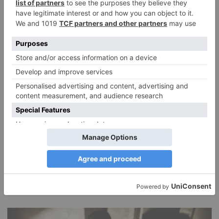
DIE BELIEBTESTEN ARTIKEL
Narzissmus in der Liebe
26