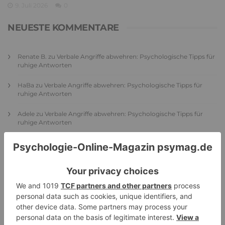
9. Juli 2026
0
NEUESTE KOMMENTARE
Renate B.
zu
Verbale Angriffe abwehren: Psychologische Tipps für
ruhige Antworten
HaBa
zu
Verbale Angriffe abwehren: Psychologische Tipps für
ruhige Antworten
Adele
zu
Verbale Angriffe abwehren: Psychologische Tipps für
ruhige Antworten
Juliette P.
zu
Merkmale der komplexen Posttraumatischen
Belastungsstörung: Traumafolgen verständlich erklärt
Ansgar
zu
Elternteil narzisstisch: So sieht dein heutiges Leben
vermutlich aus – Narzisstisch geprägte Kindheit (1)