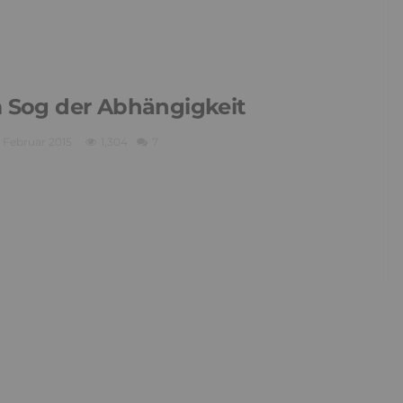
 Sog der Abhängigkeit
. Februar 2015
1,304
7