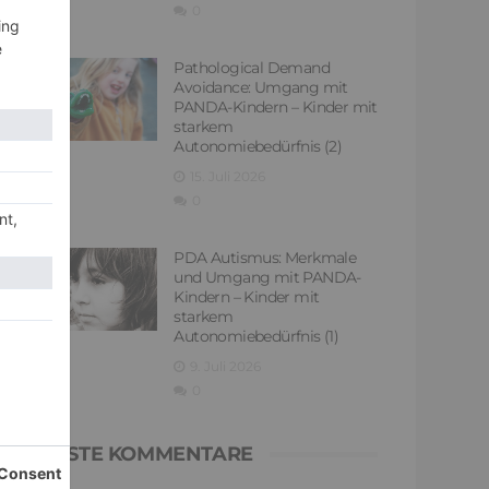
0
Pathological Demand
Avoidance: Umgang mit
PANDA-Kindern – Kinder mit
starkem
Autonomiebedürfnis (2)
15. Juli 2026
0
PDA Autismus: Merkmale
und Umgang mit PANDA-
Kindern – Kinder mit
starkem
Autonomiebedürfnis (1)
9. Juli 2026
0
NEUESTE KOMMENTARE