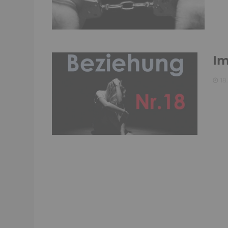
Im
18