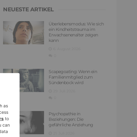
NEUESTE ARTIKEL
Überlebensmodus: Wie sich
ein Kindheitstrauma im
Erwachsenenalter zeigen
kann
6. August 2026
0
Scapegoating: Wenn ein
Familienmitglied zum
Sündenbock wird
29. Juli 2026
0
Psychopathie in
Beziehungen: Die
gefährliche Anziehung
21. Juli 2026