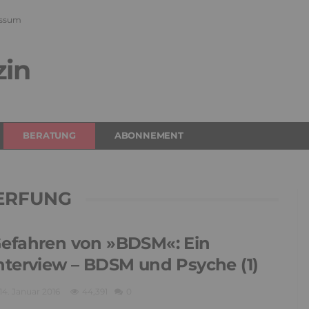
ssum
zin
BERATUNG
ABONNEMENT
ERFUNG
efahren von »BDSM«: Ein
nterview – BDSM und Psyche (1)
14. Januar 2016
44,391
0