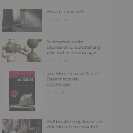
Warum immer ich?
11,566
0
Schizophrenie oder
Depression: Die Entstehung
psychischer Erkrankungen
2,206
0
„Von Menschen und Ratten“ –
Experimente der
Psychologie
973
0
Weltbevölkerung: Sind wir zu
viele Menschen geworden?