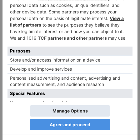
Narzissmus in der Liebe
26