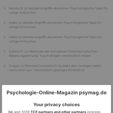
Renate B.
zu
Verbale Angriffe abwehren: Psychologische Tipps für
ruhige Antworten
HaBa
zu
Verbale Angriffe abwehren: Psychologische Tipps für
ruhige Antworten
Adele
zu
Verbale Angriffe abwehren: Psychologische Tipps für
ruhige Antworten
Juliette P.
zu
Merkmale der komplexen Posttraumatischen
Belastungsstörung: Traumafolgen verständlich erklärt
Ansgar
zu
Elternteil narzisstisch: So sieht dein heutiges Leben
vermutlich aus – Narzisstisch geprägte Kindheit (1)
DIE BELIEBTESTEN ARTIKEL