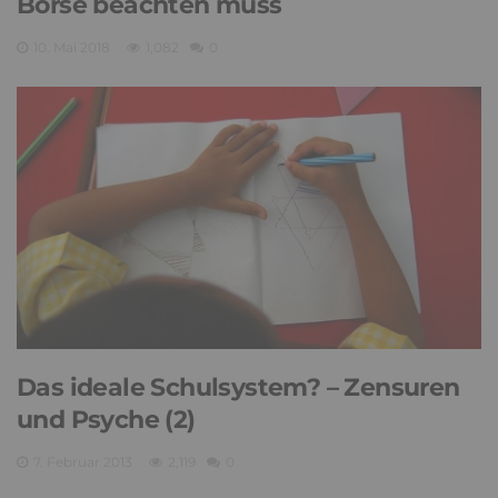
Börse beachten muss
10. Mai 2018
1,082
0
Das ideale Schulsystem? – Zensuren
und Psyche (2)
7. Februar 2013
2,119
0