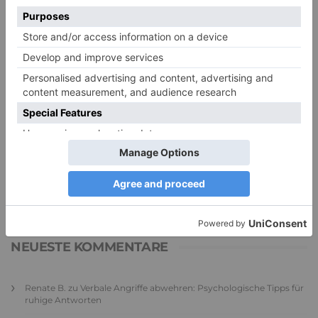
PDA Autismus: Merkmale und Umgang mit
PANDA-Kindern – Kinder mit starkem
Autonomiebedürfnis (1)
9. Juli 2026
0
NEUESTE KOMMENTARE
Renate B.
zu
Verbale Angriffe abwehren: Psychologische Tipps für
ruhige Antworten