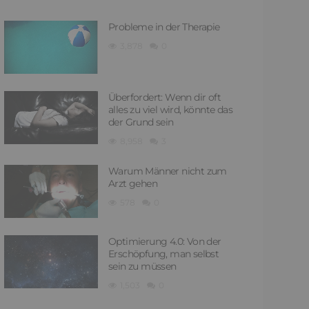
Probleme in der Therapie
3,878
0
Überfordert: Wenn dir oft
alles zu viel wird, könnte das
der Grund sein
8,958
3
Warum Männer nicht zum
Arzt gehen
578
0
Optimierung 4.0: Von der
Erschöpfung, man selbst
sein zu müssen
1,503
0