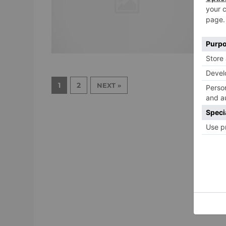
1
2
NEXT »