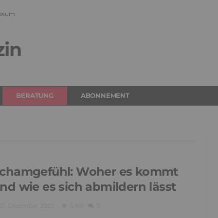
ssum
zin
BERATUNG
ABONNEMENT
chamgefühl: Woher es kommt
nd wie es sich abmildern lässt
12. Dezember 2023
6,169
0