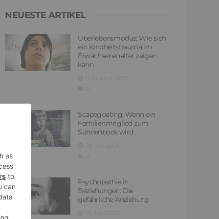
NEUESTE ARTIKEL
Überlebensmodus: Wie sich
ein Kindheitstrauma im
Erwachsenenalter zeigen
kann
6. August 2026
0
Scapegoating: Wenn ein
Familienmitglied zum
Sündenbock wird
29. Juli 2026
0
Psychopathie in
Beziehungen: Die
gefährliche Anziehung
21. Juli 2026