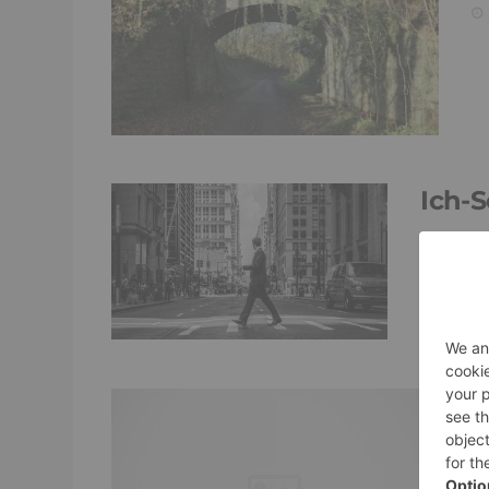
Ich-S
26. Okt
S
P