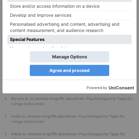
PDA Autismus: Merkmale und Umgang mit
PANDA-Kindern – Kinder mit starkem
Autonomiebedürfnis (1)
9. Juli 2026
0
NEUESTE KOMMENTARE
Renate B.
zu
Verbale Angriffe abwehren: Psychologische Tipps für
ruhige Antworten
HaBa
zu
Verbale Angriffe abwehren: Psychologische Tipps für
ruhige Antworten
Adele
zu
Verbale Angriffe abwehren: Psychologische Tipps für