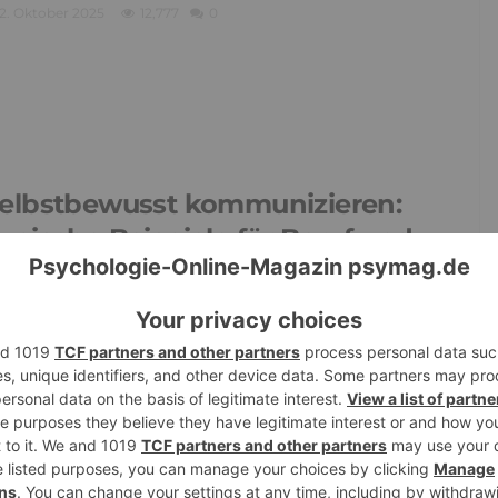
2. Oktober 2025
12,777
0
elbstbewusst kommunizieren:
ypische Beispiele für Beruf und
rivatleben
19. August 2025
16,779
0
arzissmus vs. Selbstbewusstsein: