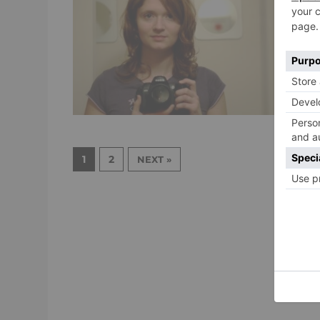
F
1
2
NEXT »