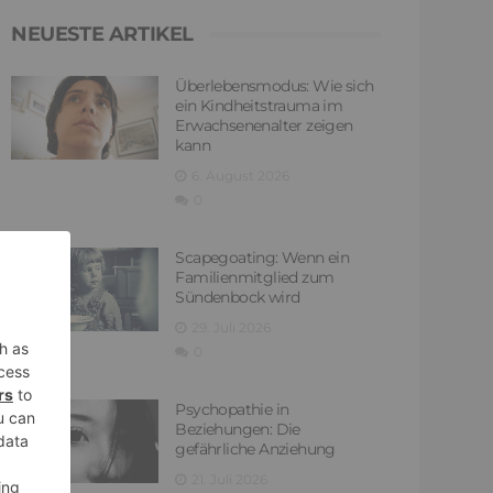
NEUESTE ARTIKEL
Überlebensmodus: Wie sich
ein Kindheitstrauma im
Erwachsenenalter zeigen
kann
6. August 2026
0
Scapegoating: Wenn ein
Familienmitglied zum
Sündenbock wird
29. Juli 2026
0
Psychopathie in
Beziehungen: Die
gefährliche Anziehung
21. Juli 2026