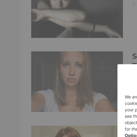
S
T
P
N