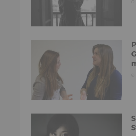
P
G
m
S
S