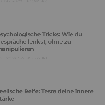
19. Februar 2026
25,670
6
sychologische Tricks: Wie du
espräche lenkst, ohne zu
anipulieren
30. Oktober 2025
16,236
1
eelische Reife: Teste deine innere
tärke