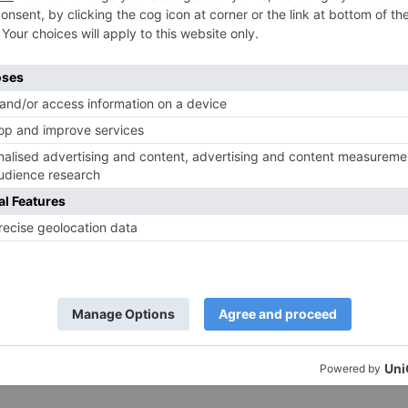
ünf entscheidende Unterschiede
20. Februar 2025
1,886
0