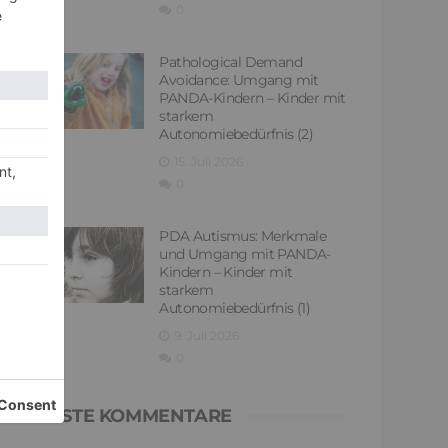
0
Pathological Demand
Avoidance: Umgang mit
PANDA-Kindern – Kinder mit
starkem
Autonomiebedürfnis (2)
15. Juli 2026
0
PDA Autismus: Merkmale
und Umgang mit PANDA-
Kindern – Kinder mit
starkem
Autonomiebedürfnis (1)
9. Juli 2026
0
NEUESTE KOMMENTARE