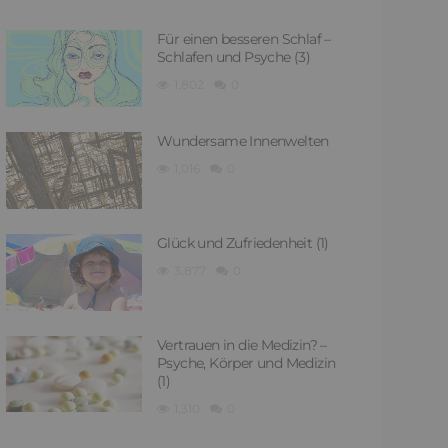
Für einen besseren Schlaf –
Schlafen und Psyche (3)
1,802
0
Wundersame Innenwelten
1,016
0
Glück und Zufriedenheit (1)
3,877
0
Vertrauen in die Medizin? –
Psyche, Körper und Medizin
(1)
1,310
0