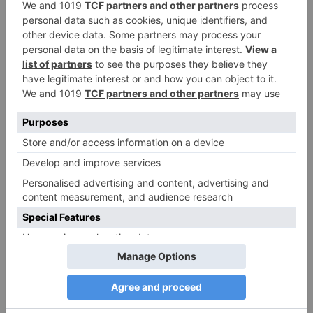
Narzissmus in der Liebe
26