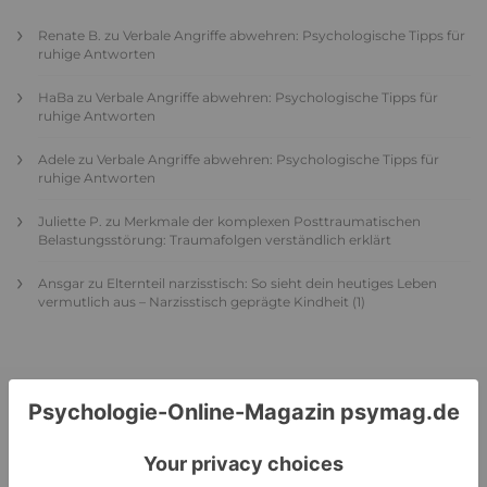
Renate B.
zu
Verbale Angriffe abwehren: Psychologische Tipps für
ruhige Antworten
HaBa
zu
Verbale Angriffe abwehren: Psychologische Tipps für
ruhige Antworten
Adele
zu
Verbale Angriffe abwehren: Psychologische Tipps für
ruhige Antworten
Juliette P.
zu
Merkmale der komplexen Posttraumatischen
Belastungsstörung: Traumafolgen verständlich erklärt
Ansgar
zu
Elternteil narzisstisch: So sieht dein heutiges Leben
vermutlich aus – Narzisstisch geprägte Kindheit (1)
DIE BELIEBTESTEN ARTIKEL