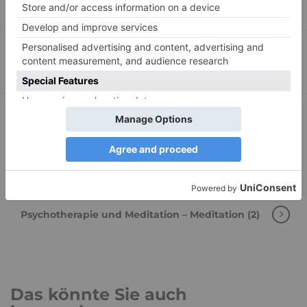
Schlagwörter:
Bankenkrise
,
Betrug
,
Die Wahrheit über die Lüge
,
Eifersucht
,
Seitensprung
Einsamkeit fühlen: Wer einsam ist, kann früher
sterben
Psychotherapie und Meditation – Meditation (2)
Das könnte Sie auch