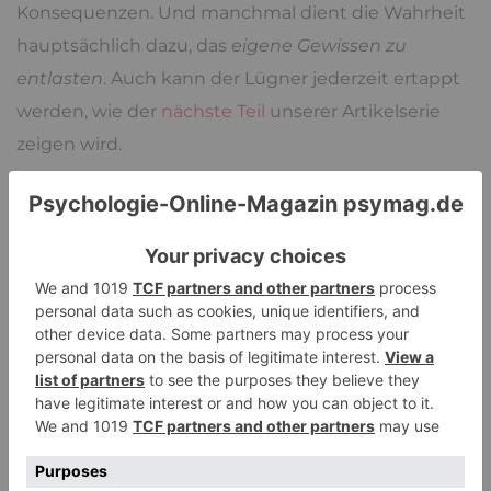
Konsequenzen. Und manchmal dient die Wahrheit
hauptsächlich dazu, das
eigene Gewissen zu
entlasten
. Auch kann der Lügner jederzeit ertappt
werden, wie der
nächste Teil
unserer Artikelserie
zeigen wird.
Pocket
teilen
teilen
merken
teilen
teilen
teilen
E-Mail
RSS-feed