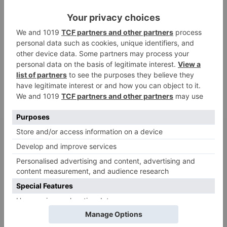
ruhige Antworten
Adele
zu
Verbale Angriffe abwehren: Psychologische Tipps für
ruhige Antworten
Juliette P.
zu
Merkmale der komplexen Posttraumatischen
Belastungsstörung: Traumafolgen verständlich erklärt
Ansgar
zu
Elternteil narzisstisch: So sieht dein heutiges Leben
vermutlich aus – Narzisstisch geprägte Kindheit (1)
DIE BELIEBTESTEN ARTIKEL