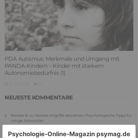
PDA Autismus: Merkmale und Umgang mit
PANDA-Kindern – Kinder mit starkem
Autonomiebedürfnis (1)
9. Juli 2026
0
NEUESTE KOMMENTARE
Renate B.
zu
Verbale Angriffe abwehren: Psychologische Tipps für
ruhige Antworten
HaBa
zu
Verbale Angriffe abwehren: Psychologische Tipps für