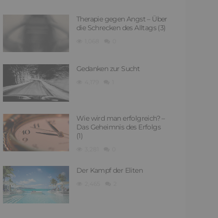
Therapie gegen Angst – Über
die Schrecken des Alltags (3)
1,068
0
Gedanken zur Sucht
4,179
1
Wie wird man erfolgreich? –
Das Geheimnis des Erfolgs
(1)
3,281
0
Der Kampf der Eliten
2,465
2