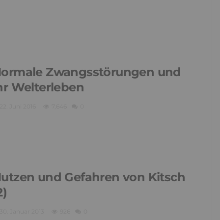
ormale Zwangsstörungen und
hr Welterleben
22. Juni 2016
7,646
0
utzen und Gefahren von Kitsch
2)
30. Januar 2013
926
0