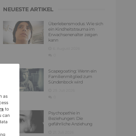
NEUESTE ARTIKEL
Überlebensmodus: Wie sich
ein Kindheitstrauma im
Erwachsenenalter zeigen
kann
6. August 2026
0
Scapegoating: Wenn ein
Familienmitglied zum
Sündenbock wird
29. Juli 2026
0
Psychopathie in
Beziehungen: Die
gefährliche Anziehung
21. Juli 2026