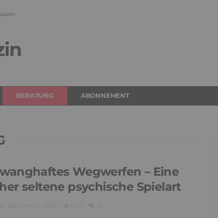
ssum
zin
BERATUNG
ABONNEMENT
G
wanghaftes Wegwerfen – Eine
her seltene psychische Spielart
21. September 2023
2,171
0