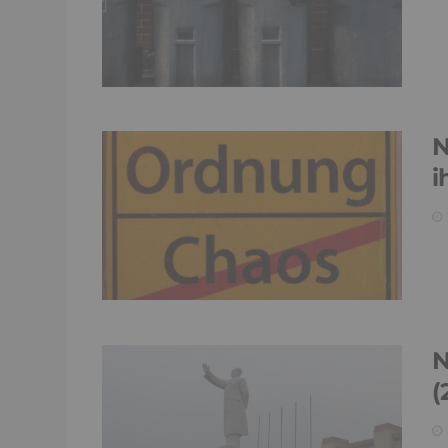
N
i
N
(