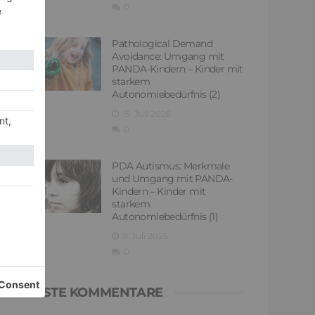
0
Pathological Demand
Avoidance: Umgang mit
PANDA-Kindern – Kinder mit
starkem
Autonomiebedürfnis (2)
15. Juli 2026
0
PDA Autismus: Merkmale
und Umgang mit PANDA-
Kindern – Kinder mit
starkem
Autonomiebedürfnis (1)
9. Juli 2026
0
NEUESTE KOMMENTARE