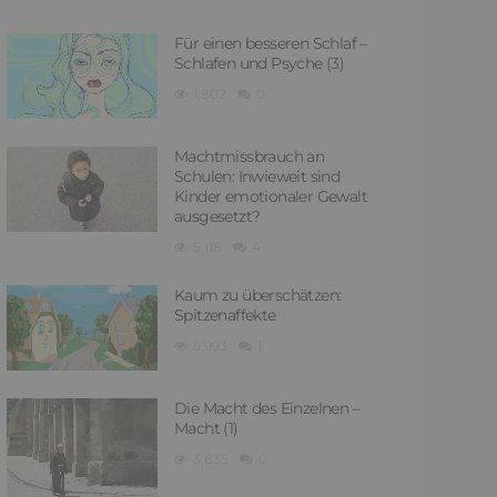
Für einen besseren Schlaf –
Schlafen und Psyche (3)
1,802
0
Machtmissbrauch an
Schulen: Inwieweit sind
Kinder emotionaler Gewalt
ausgesetzt?
5,118
4
Kaum zu überschätzen:
Spitzenaffekte
5,993
1
Die Macht des Einzelnen –
Macht (1)
3,835
0