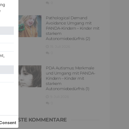
0
Pathological Demand
Avoidance: Umgang mit
PANDA-Kindern – Kinder mit
starkem
Autonomiebedürfnis (2)
15. Juli 2026
0
PDA Autismus: Merkmale
und Umgang mit PANDA-
Kindern – Kinder mit
starkem
Autonomiebedürfnis (1)
9. Juli 2026
0
NEUESTE KOMMENTARE