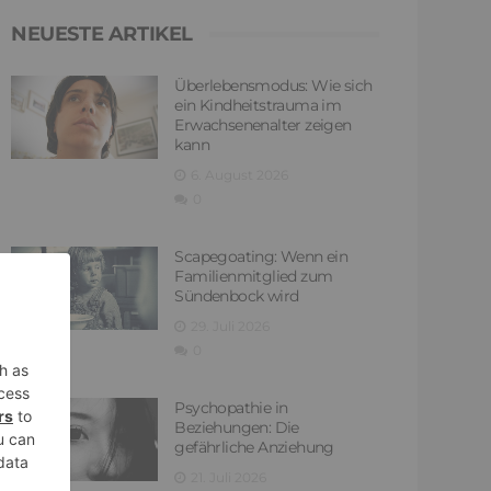
NEUESTE ARTIKEL
Überlebensmodus: Wie sich
ein Kindheitstrauma im
Erwachsenenalter zeigen
kann
6. August 2026
0
Scapegoating: Wenn ein
Familienmitglied zum
Sündenbock wird
29. Juli 2026
0
Psychopathie in
Beziehungen: Die
gefährliche Anziehung
21. Juli 2026