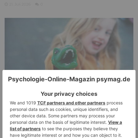
21. Juli 2026
0
Pathological Demand Avoidance: Umgang mit
PANDA-Kindern – Kinder mit starkem
Autonomiebedürfnis (2)
15. Juli 2026
0