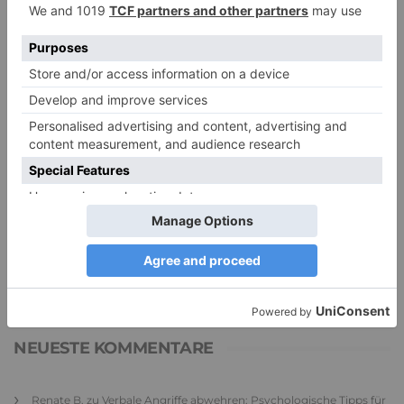
PDA Autismus: Merkmale und Umgang mit
PANDA-Kindern – Kinder mit starkem
Autonomiebedürfnis (1)
9. Juli 2026
0
NEUESTE KOMMENTARE
Renate B.
zu
Verbale Angriffe abwehren: Psychologische Tipps für