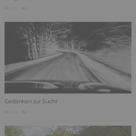
1,505
0
Gedanken zur Sucht
4,180
1