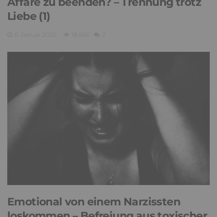
Affäre zu beenden? – Trennung trotz
Liebe (1)
6. Januar 2022
18,636
2
Emotional von einem Narzissten
loskommen – Befreiung aus toxischer