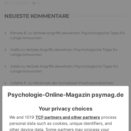
9. Juli 2026
0
NEUESTE KOMMENTARE
Renate B.
zu
Verbale Angriffe abwehren: Psychologische Tipps für
ruhige Antworten
HaBa
zu
Verbale Angriffe abwehren: Psychologische Tipps für
ruhige Antworten
Adele
zu
Verbale Angriffe abwehren: Psychologische Tipps für
ruhige Antworten
Juliette P.
zu
Merkmale der komplexen Posttraumatischen
Belastungsstörung: Traumafolgen verständlich erklärt
Ansgar
zu
Elternteil narzisstisch: So sieht dein heutiges Leben
vermutlich aus – Narzisstisch geprägte Kindheit (1)