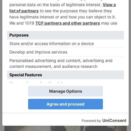
DIE BELIEBTESTEN ARTIKEL
Narzissmus in der Liebe
26