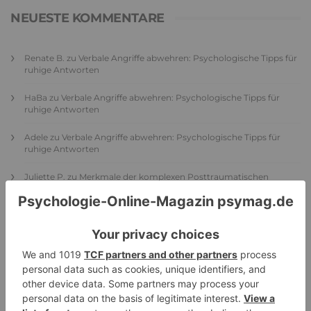
NEUESTE KOMMENTARE
Renate B.
zu
Verbale Angriffe abwehren: Psychologische Tipps für
ruhige Antworten
HaBa
zu
Verbale Angriffe abwehren: Psychologische Tipps für
ruhige Antworten
Adele
zu
Verbale Angriffe abwehren: Psychologische Tipps für
ruhige Antworten
Juliette P.
zu
Merkmale der komplexen Posttraumatischen
Belastungsstörung: Traumafolgen verständlich erklärt
Ansgar
zu
Elternteil narzisstisch: So sieht dein heutiges Leben
vermutlich aus – Narzisstisch geprägte Kindheit (1)