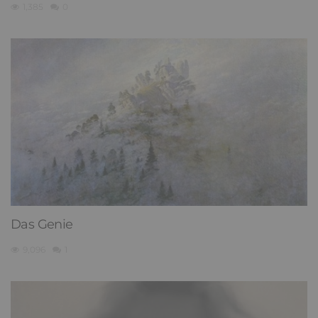
1,385
0
Das Genie
9,096
1